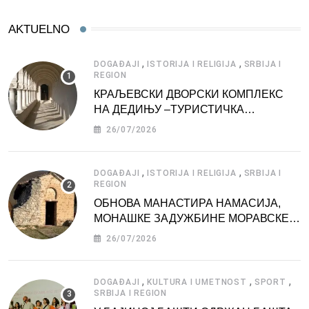
AKTUELNO
,
,
DOGAĐAJI
ISTORIJA I RELIGIJA
SRBIJA I
REGION
КРАЉЕВСКИ ДВОРСКИ КОМПЛЕКС
НА ДЕДИЊУ –ТУРИСТИЧКА
АТРАКЦИЈА
26/07/2026
,
,
DOGAĐAJI
ISTORIJA I RELIGIJA
SRBIJA I
REGION
ОБНОВА МАНАСТИРА НАМАСИЈА,
МОНАШКЕ ЗАДУЖБИНЕ МОРАВСКЕ
СРБИЈЕ
26/07/2026
,
,
,
DOGAĐAJI
KULTURA I UMETNOST
SPORT
SRBIJA I REGION