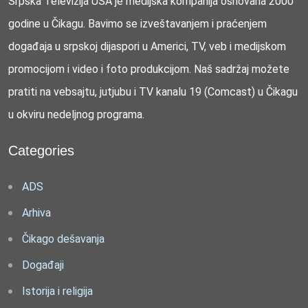
Srpska Televizija USA je medijska kompanija osnovana 2000
godine u Čikagu. Bavimo se izveštavanjem i praćenjem
događaja u srpskoj dijaspori u Americi, TV, veb i medijskom
promocijom i video i foto produkcijom. Naš sadržaj možete
pratiti na vebsajtu, jutjubu i TV kanalu 19 (Comcast) u Čikagu
u okviru nedeljnog programa.
Categories
ADS
Arhiva
Čikago dešavanja
Događaji
Istorija i religija