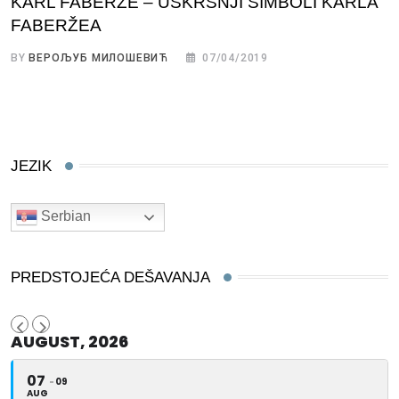
KARL FABERŽE – USKRŠNJI SIMBOLI KARLA
FABERŽEA
BY
ВЕРОЉУБ МИЛОШЕВИЋ
07/04/2019
JEZIK
Serbian
PREDSTOJEĆA DEŠAVANJA
AUGUST, 2026
07
09
AUG