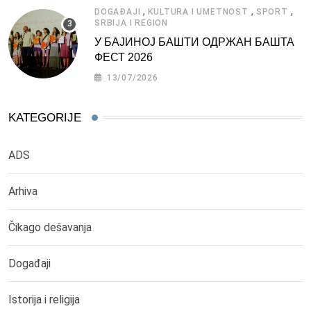
,
,
,
DOGAĐAJI
KULTURA I UMETNOST
SPORT
SRBIJA I REGION
У БАЈИНОЈ БАШТИ ОДРЖАН БАШТА
ФЕСТ 2026
13/07/2026
KATEGORIJE
ADS
Arhiva
Čikago dešavanja
Događaji
Istorija i religija