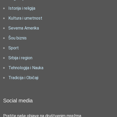
Istorija i religija
Kultura i umetnost
Severna Amerika
Šou biznis
Sport
Srbija i region
Tehnologija i Nauka
Tradicija i Običaji
Social media
Pratite naše objave na društvenim mrežma