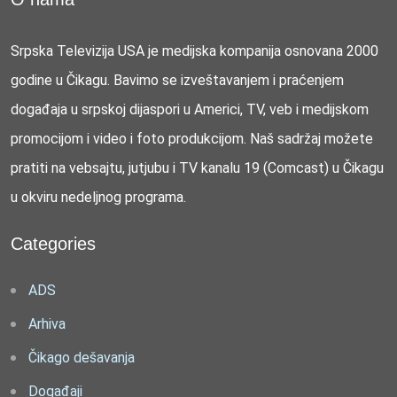
Srpska Televizija USA je medijska kompanija osnovana 2000
godine u Čikagu. Bavimo se izveštavanjem i praćenjem
događaja u srpskoj dijaspori u Americi, TV, veb i medijskom
promocijom i video i foto produkcijom. Naš sadržaj možete
pratiti na vebsajtu, jutjubu i TV kanalu 19 (Comcast) u Čikagu
u okviru nedeljnog programa.
Categories
ADS
Arhiva
Čikago dešavanja
Događaji