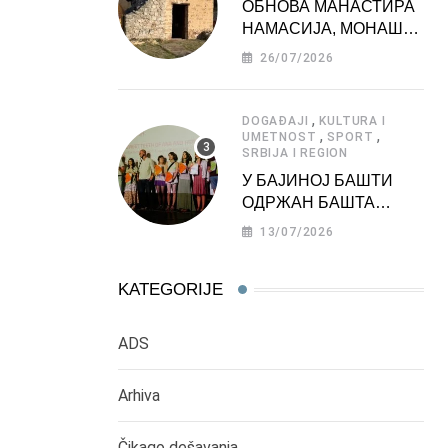
ОБНОВА МАНАСТИРА
НАМАСИЈА, МОНАШКЕ
ЗАДУЖБИНЕ
26/07/2026
МОРАВСКЕ СРБИЈЕ
,
DOGAĐAJI
KULTURA I
,
,
UMETNOST
SPORT
SRBIJA I REGION
У БАЈИНОЈ БАШТИ
ОДРЖАН БАШТА
ФЕСТ 2026
13/07/2026
KATEGORIJE
ADS
Arhiva
Čikago dešavanja