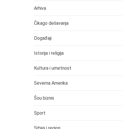
Arhiva
Čikago dešavanja
Događaji
Istorija i religija
Kultura i umetnost
Severna Amerika
Šou biznis
Sport
Srbija i region