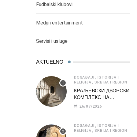
Fudbalski klubovi
Mediji i entertainment
Servisi i usluge
AKTUELNO
,
DOGAĐAJI
ISTORIJA I
,
RELIGIJA
SRBIJA I REGION
КРАЉЕВСКИ ДВОРСКИ
КОМПЛЕКС НА
ДЕДИЊУ –
26/07/2026
ТУРИСТИЧКА
АТРАКЦИЈА
,
DOGAĐAJI
ISTORIJA I
,
RELIGIJA
SRBIJA I REGION