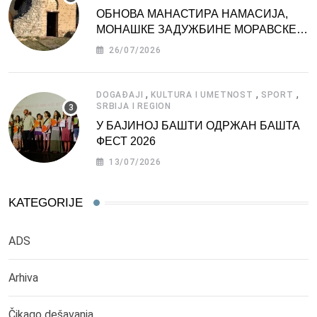
ОБНОВА МАНАСТИРА НАМАСИЈА,
МОНАШКЕ ЗАДУЖБИНЕ МОРАВСКЕ
СРБИЈЕ
26/07/2026
,
,
,
DOGAĐAJI
KULTURA I UMETNOST
SPORT
SRBIJA I REGION
У БАЈИНОЈ БАШТИ ОДРЖАН БАШТА
ФЕСТ 2026
13/07/2026
KATEGORIJE
ADS
Arhiva
Čikago dešavanja