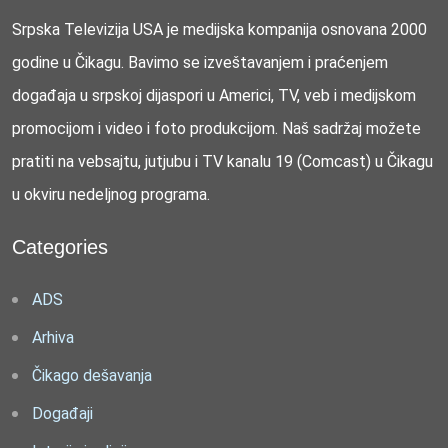
Srpska Televizija USA je medijska kompanija osnovana 2000
godine u Čikagu. Bavimo se izveštavanjem i praćenjem
događaja u srpskoj dijaspori u Americi, TV, veb i medijskom
promocijom i video i foto produkcijom. Naš sadržaj možete
pratiti na vebsajtu, jutjubu i TV kanalu 19 (Comcast) u Čikagu
u okviru nedeljnog programa.
Categories
ADS
Arhiva
Čikago dešavanja
Događaji