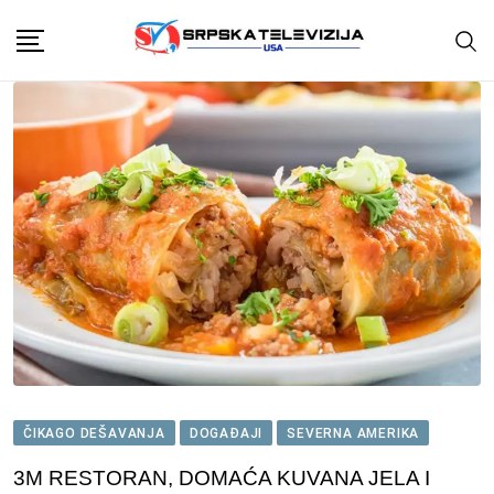
Skip
to
content
ČIKAGO DEŠAVANJA
DOGAĐAJI
SEVERNA AMERIKA
3M RESTORAN, DOMAĆA KUVANA JELA I