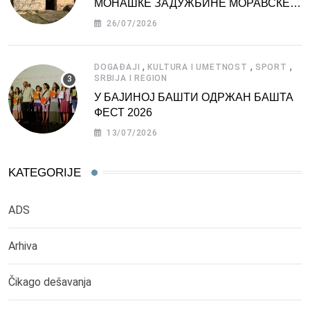
МОНАШКЕ ЗАДУЖБИНЕ МОРАВСКЕ
СРБИЈЕ
26/07/2026
,
,
,
DOGAĐAJI
KULTURA I UMETNOST
SPORT
SRBIJA I REGION
У БАЈИНОЈ БАШТИ ОДРЖАН БАШТА
ФЕСТ 2026
13/07/2026
KATEGORIJE
ADS
Arhiva
Čikago dešavanja