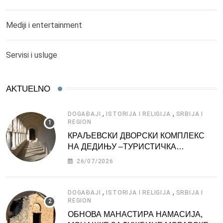
Mediji i entertainment
Servisi i usluge
AKTUELNO
,
,
DOGAĐAJI
ISTORIJA I RELIGIJA
SRBIJA I
REGION
КРАЉЕВСКИ ДВОРСКИ КОМПЛЕКС
НА ДЕДИЊУ –ТУРИСТИЧКА
АТРАКЦИЈА
26/07/2026
,
,
DOGAĐAJI
ISTORIJA I RELIGIJA
SRBIJA I
REGION
ОБНОВА МАНАСТИРА НАМАСИЈА,