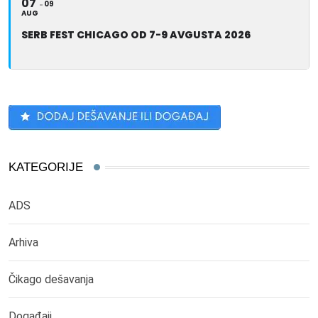
07
09
AUG
SERB FEST CHICAGO OD 7-9 AVGUSTA 2026
KATEGORIJE
ADS
Arhiva
Čikago dešavanja
Događaji