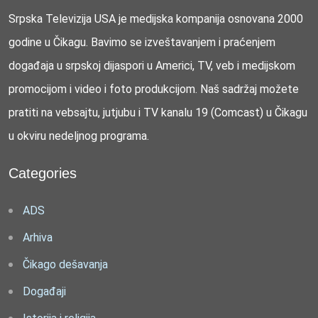
Srpska Televizija USA je medijska kompanija osnovana 2000
godine u Čikagu. Bavimo se izveštavanjem i praćenjem
događaja u srpskoj dijaspori u Americi, TV, veb i medijskom
promocijom i video i foto produkcijom. Naš sadržaj možete
pratiti na vebsajtu, jutjubu i TV kanalu 19 (Comcast) u Čikagu
u okviru nedeljnog programa.
Categories
ADS
Arhiva
Čikago dešavanja
Događaji