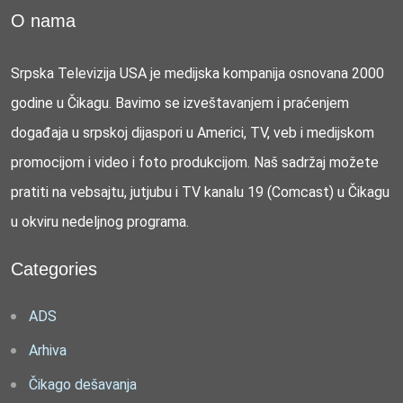
O nama
Srpska Televizija USA je medijska kompanija osnovana 2000
godine u Čikagu. Bavimo se izveštavanjem i praćenjem
događaja u srpskoj dijaspori u Americi, TV, veb i medijskom
promocijom i video i foto produkcijom. Naš sadržaj možete
pratiti na vebsajtu, jutjubu i TV kanalu 19 (Comcast) u Čikagu
u okviru nedeljnog programa.
Categories
ADS
Arhiva
Čikago dešavanja