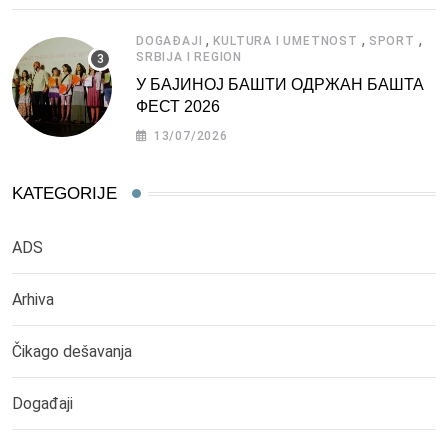
,
,
,
DOGAĐAJI
KULTURA I UMETNOST
SPORT
SRBIJA I REGION
У БАЈИНОЈ БАШТИ ОДРЖАН БАШТА
ФЕСТ 2026
13/07/2026
KATEGORIJE
ADS
Arhiva
Čikago dešavanja
Događaji