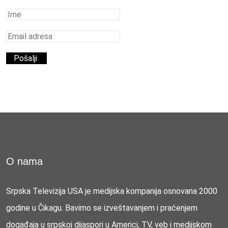
O nama
Srpska Televizija USA je medijska kompanija osnovana 2000
godine u Čikagu. Bavimo se izveštavanjem i praćenjem
događaja u srpskoj dijaspori u Americi, TV, veb i medijskom