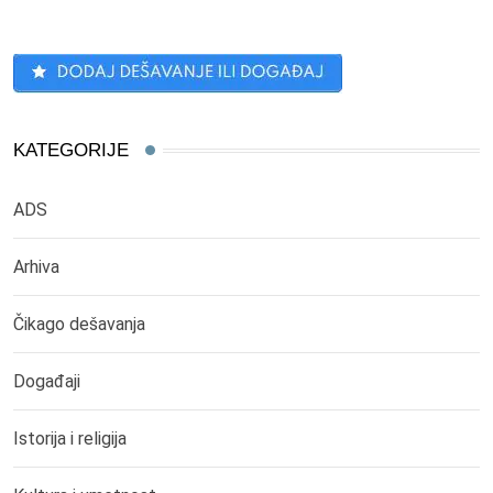
KATEGORIJE
ADS
Arhiva
Čikago dešavanja
Događaji
Istorija i religija