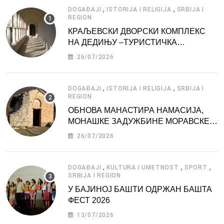
,
,
DOGAĐAJI
ISTORIJA I RELIGIJA
SRBIJA I
REGION
КРАЉЕВСКИ ДВОРСКИ КОМПЛЕКС
НА ДЕДИЊУ –ТУРИСТИЧКА
АТРАКЦИЈА
26/07/2026
,
,
DOGAĐAJI
ISTORIJA I RELIGIJA
SRBIJA I
REGION
ОБНОВА МАНАСТИРА НАМАСИЈА,
МОНАШКЕ ЗАДУЖБИНЕ МОРАВСКЕ
СРБИЈЕ
26/07/2026
,
,
,
DOGAĐAJI
KULTURA I UMETNOST
SPORT
SRBIJA I REGION
У БАЈИНОЈ БАШТИ ОДРЖАН БАШТА
ФЕСТ 2026
13/07/2026