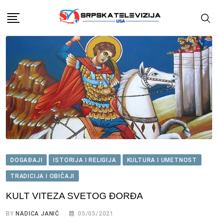
Skip
to
content
DOGAĐAJI
ISTORIJA I RELIGIJA
KULTURA I UMETNOST
TRADICIJA I OBIČAJI
KULT VITEZA SVETOG ĐORĐA
BY
NADICA JANIĆ
05/05/2021