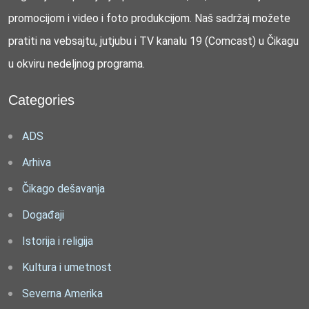
promocijom i video i foto produkcijom. Naš sadržaj možete
pratiti na vebsajtu, jutjubu i TV kanalu 19 (Comcast) u Čikagu
u okviru nedeljnog programa.
Categories
ADS
Arhiva
Čikago dešavanja
Događaji
Istorija i religija
Kultura i umetnost
Severna Amerika