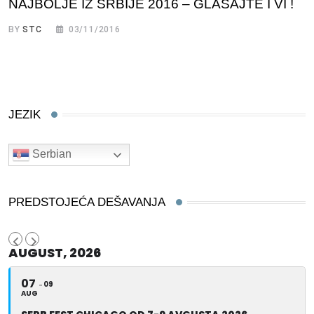
NAJBOLJE IZ SRBIJE 2016 – GLASAJTE I VI !
BY
STC
03/11/2016
JEZIK
Serbian
PREDSTOJEĆA DEŠAVANJA
AUGUST, 2026
07
09
AUG