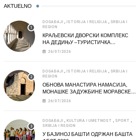
AKTUELNO
,
,
DOGAĐAJI
ISTORIJA I RELIGIJA
SRBIJA I
REGION
КРАЉЕВСКИ ДВОРСКИ КОМПЛЕКС
НА ДЕДИЊУ –ТУРИСТИЧКА
АТРАКЦИЈА
26/07/2026
,
,
DOGAĐAJI
ISTORIJA I RELIGIJA
SRBIJA I
REGION
ОБНОВА МАНАСТИРА НАМАСИЈА,
МОНАШКЕ ЗАДУЖБИНЕ МОРАВСКЕ
СРБИЈЕ
26/07/2026
,
,
,
DOGAĐAJI
KULTURA I UMETNOST
SPORT
SRBIJA I REGION
У БАЈИНОЈ БАШТИ ОДРЖАН БАШТА