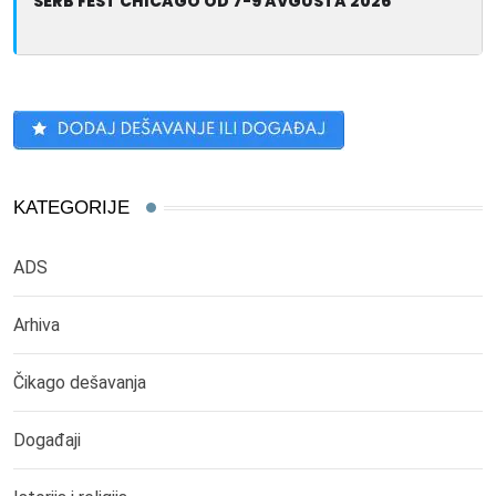
SERB FEST CHICAGO OD 7-9 AVGUSTA 2026
KATEGORIJE
ADS
Arhiva
Čikago dešavanja
Događaji