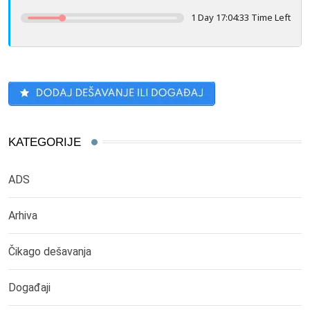
1 Day 17:04:33 Time Left
KATEGORIJE
ADS
Arhiva
Čikago dešavanja
Događaji