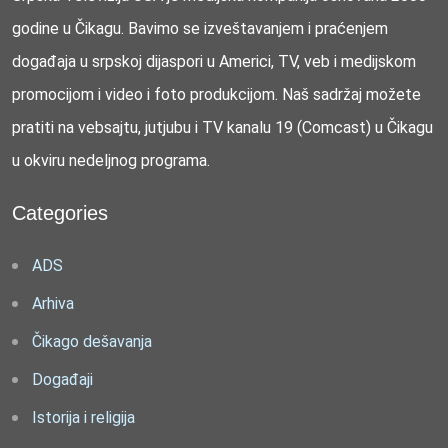
godine u Čikagu. Bavimo se izveštavanjem i praćenjem
događaja u srpskoj dijaspori u Americi, TV, veb i medijskom
promocijom i video i foto produkcijom. Naš sadržaj možete
pratiti na vebsajtu, jutjubu i TV kanalu 19 (Comcast) u Čikagu
u okviru nedeljnog programa.
Categories
ADS
Arhiva
Čikago dešavanja
Događaji
Istorija i religija