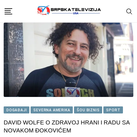
Skip
to
content
DOGAĐAJI
SEVERNA AMERIKA
ŠOU BIZNIS
SPORT
DAVID WOLFE O ZDRAVOJ HRANI I RADU SA
NOVAKOM ĐOKOVIĆEM