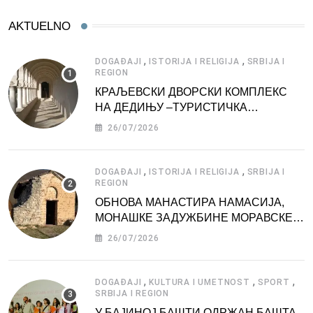
AKTUELNO
,
,
DOGAĐAJI
ISTORIJA I RELIGIJA
SRBIJA I
REGION
КРАЉЕВСКИ ДВОРСКИ КОМПЛЕКС
НА ДЕДИЊУ –ТУРИСТИЧКА
АТРАКЦИЈА
26/07/2026
,
,
DOGAĐAJI
ISTORIJA I RELIGIJA
SRBIJA I
REGION
ОБНОВА МАНАСТИРА НАМАСИЈА,
МОНАШКЕ ЗАДУЖБИНЕ МОРАВСКЕ
СРБИЈЕ
26/07/2026
,
,
,
DOGAĐAJI
KULTURA I UMETNOST
SPORT
SRBIJA I REGION
У БАЈИНОЈ БАШТИ ОДРЖАН БАШТА