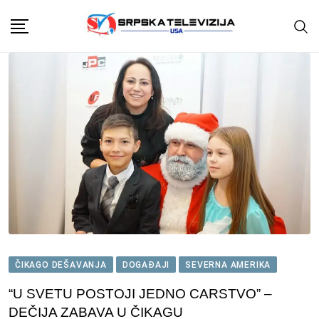
Skip
to
content
ČIKAGO DEŠAVANJA
DOGAĐAJI
SEVERNA AMERIKA
“U SVETU POSTOJI JEDNO CARSTVO” –
DEČIJA ZABAVA U ČIKAGU