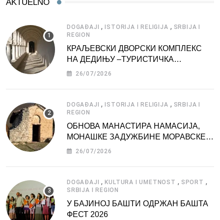
AKTUELNO
,
,
DOGAĐAJI
ISTORIJA I RELIGIJA
SRBIJA I
REGION
КРАЉЕВСКИ ДВОРСКИ КОМПЛЕКС
НА ДЕДИЊУ –ТУРИСТИЧКА
АТРАКЦИЈА
26/07/2026
,
,
DOGAĐAJI
ISTORIJA I RELIGIJA
SRBIJA I
REGION
ОБНОВА МАНАСТИРА НАМАСИЈА,
МОНАШКЕ ЗАДУЖБИНЕ МОРАВСКЕ
СРБИЈЕ
26/07/2026
,
,
,
DOGAĐAJI
KULTURA I UMETNOST
SPORT
SRBIJA I REGION
У БАЈИНОЈ БАШТИ ОДРЖАН БАШТА
ФЕСТ 2026