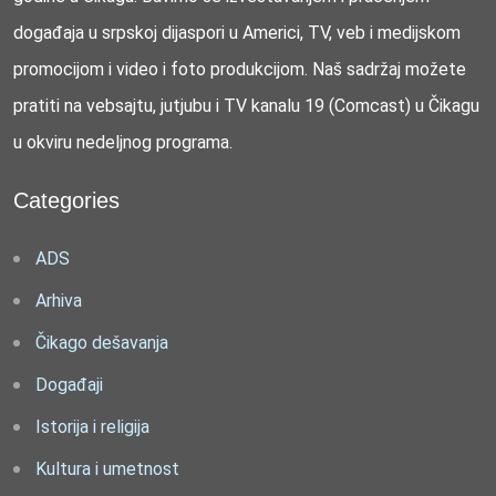
događaja u srpskoj dijaspori u Americi, TV, veb i medijskom
promocijom i video i foto produkcijom. Naš sadržaj možete
pratiti na vebsajtu, jutjubu i TV kanalu 19 (Comcast) u Čikagu
u okviru nedeljnog programa.
Categories
ADS
Arhiva
Čikago dešavanja
Događaji
Istorija i religija
Kultura i umetnost