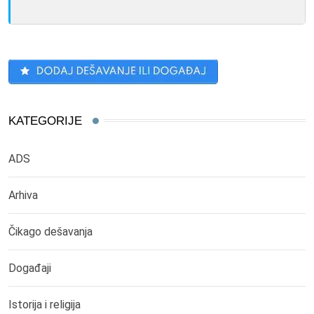
KATEGORIJE
ADS
Arhiva
Čikago dešavanja
Događaji
Istorija i religija