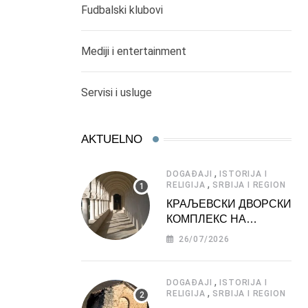
Fudbalski klubovi
Mediji i entertainment
Servisi i usluge
AKTUELNO
,
DOGAĐAJI
ISTORIJA I
,
RELIGIJA
SRBIJA I REGION
КРАЉЕВСКИ ДВОРСКИ
КОМПЛЕКС НА
ДЕДИЊУ –
26/07/2026
ТУРИСТИЧКА
АТРАКЦИЈА
,
DOGAĐAJI
ISTORIJA I
,
RELIGIJA
SRBIJA I REGION