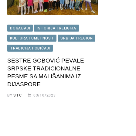
DOGAĐAJI
ISTORIJA I RELIGIJA
KULTURA I UMETNOST
SRBIJA I REGION
TRADICIJA I OBIČAJI
SESTRE GOBOVIĆ PEVALE
SRPSKE TRADICIONALNE
PESME SA MALIŠANIMA IZ
DIJASPORE
BY
STC
03/10/2023