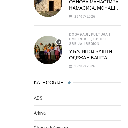
ОБНОВА МАНАСТИРА
НАМАСИЈА, МОНАШКЕ
ЗАДУЖБИНЕ
26/07/2026
МОРАВСКЕ СРБИЈЕ
,
DOGAĐAJI
KULTURA I
,
,
UMETNOST
SPORT
SRBIJA I REGION
У БАЈИНОЈ БАШТИ
ОДРЖАН БАШТА
ФЕСТ 2026
13/07/2026
KATEGORIJE
ADS
Arhiva
Čikago dešavanja