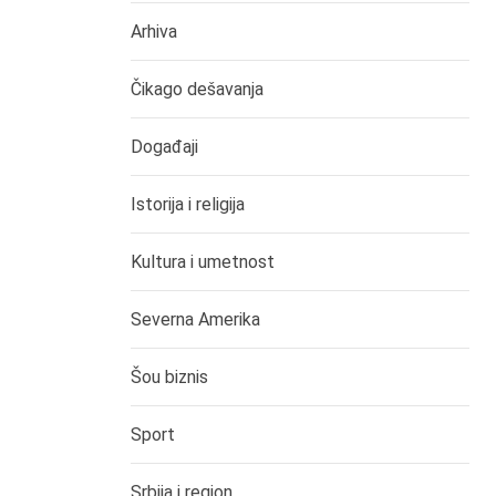
Arhiva
Čikago dešavanja
Događaji
Istorija i religija
Kultura i umetnost
Severna Amerika
Šou biznis
Sport
Srbija i region