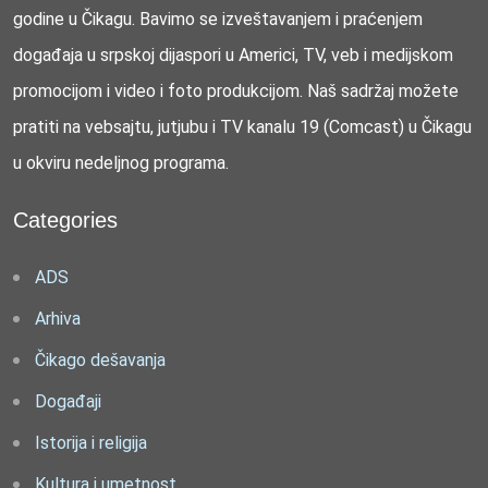
godine u Čikagu. Bavimo se izveštavanjem i praćenjem
događaja u srpskoj dijaspori u Americi, TV, veb i medijskom
promocijom i video i foto produkcijom. Naš sadržaj možete
pratiti na vebsajtu, jutjubu i TV kanalu 19 (Comcast) u Čikagu
u okviru nedeljnog programa.
Categories
ADS
Arhiva
Čikago dešavanja
Događaji
Istorija i religija
Kultura i umetnost