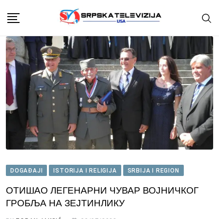
Skip
to
content
DOGAĐAJI
ISTORIJA I RELIGIJA
SRBIJA I REGION
ОТИШАО ЛЕГЕНАРНИ ЧУВАР ВОЈНИЧКОГ
ГРОБЉА НА ЗЕЈТИНЛИКУ