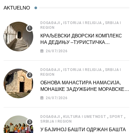
AKTUELNO
,
,
DOGAĐAJI
ISTORIJA I RELIGIJA
SRBIJA I
REGION
КРАЉЕВСКИ ДВОРСКИ КОМПЛЕКС
НА ДЕДИЊУ –ТУРИСТИЧКА
АТРАКЦИЈА
26/07/2026
,
,
DOGAĐAJI
ISTORIJA I RELIGIJA
SRBIJA I
REGION
ОБНОВА МАНАСТИРА НАМАСИЈА,
МОНАШКЕ ЗАДУЖБИНЕ МОРАВСКЕ
СРБИЈЕ
26/07/2026
,
,
,
DOGAĐAJI
KULTURA I UMETNOST
SPORT
SRBIJA I REGION
У БАЈИНОЈ БАШТИ ОДРЖАН БАШТА