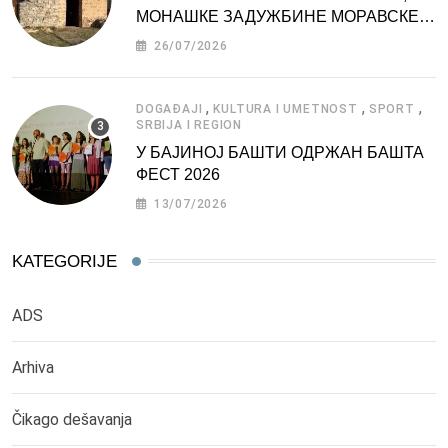
МОНАШКЕ ЗАДУЖБИНЕ МОРАВСКЕ
СРБИЈЕ
26/07/2026
,
,
,
DOGAĐAJI
KULTURA I UMETNOST
SPORT
SRBIJA I REGION
У БАЈИНОЈ БАШТИ ОДРЖАН БАШТА
ФЕСТ 2026
13/07/2026
KATEGORIJE
ADS
Arhiva
Čikago dešavanja