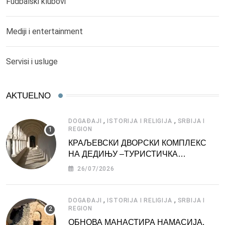
Fudbalski klubovi
Mediji i entertainment
Servisi i usluge
AKTUELNO
,
,
DOGAĐAJI
ISTORIJA I RELIGIJA
SRBIJA I
REGION
КРАЉЕВСКИ ДВОРСКИ КОМПЛЕКС
НА ДЕДИЊУ –ТУРИСТИЧКА
АТРАКЦИЈА
26/07/2026
,
,
DOGAĐAJI
ISTORIJA I RELIGIJA
SRBIJA I
REGION
ОБНОВА МАНАСТИРА НАМАСИЈА,