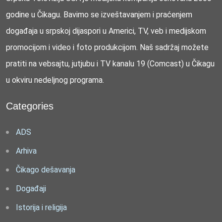
godine u Čikagu. Bavimo se izveštavanjem i praćenjem
događaja u srpskoj dijaspori u Americi, TV, veb i medijskom
promocijom i video i foto produkcijom. Naš sadržaj možete
pratiti na vebsajtu, jutjubu i TV kanalu 19 (Comcast) u Čikagu
u okviru nedeljnog programa.
Categories
ADS
Arhiva
Čikago dešavanja
Događaji
Istorija i religija