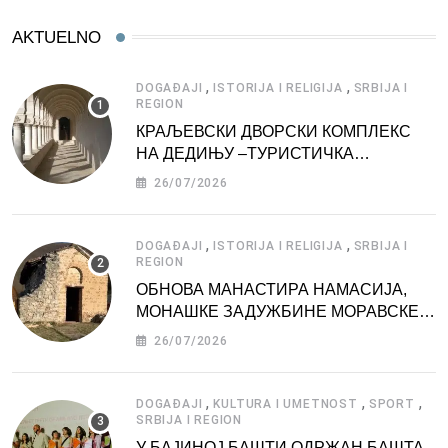
AKTUELNO
,
,
DOGAĐAJI
ISTORIJA I RELIGIJA
SRBIJA I
REGION
КРАЉЕВСКИ ДВОРСКИ КОМПЛЕКС
НА ДЕДИЊУ –ТУРИСТИЧКА
АТРАКЦИЈА
26/07/2026
,
,
DOGAĐAJI
ISTORIJA I RELIGIJA
SRBIJA I
REGION
ОБНОВА МАНАСТИРА НАМАСИЈА,
МОНАШКЕ ЗАДУЖБИНЕ МОРАВСКЕ
СРБИЈЕ
26/07/2026
,
,
,
DOGAĐAJI
KULTURA I UMETNOST
SPORT
SRBIJA I REGION
У БАЈИНОЈ БАШТИ ОДРЖАН БАШТА