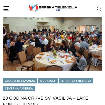
Skip
to
content
ČIKAGO DEŠAVANJA
DOGAĐAJI
ISTORIJA I RELIGIJA
SEVERNA AMERIKA
20 GODINA CRKVE SV. VASILIJA – LAKE
FOREST ILINOIS