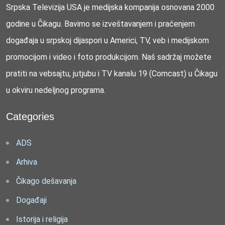
Srpska Televizija USA je medijska kompanija osnovana 2000
godine u Čikagu. Bavimo se izveštavanjem i praćenjem
događaja u srpskoj dijaspori u Americi, TV, veb i medijskom
promocijom i video i foto produkcijom. Naš sadržaj možete
pratiti na vebsajtu, jutjubu i TV kanalu 19 (Comcast) u Čikagu
u okviru nedeljnog programa.
Categories
ADS
Arhiva
Čikago dešavanja
Događaji
Istorija i religija