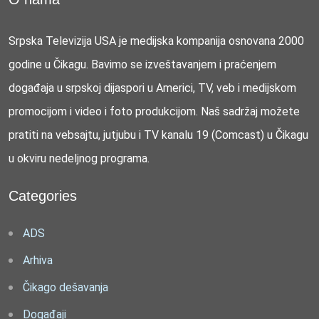
Srpska Televizija USA je medijska kompanija osnovana 2000
godine u Čikagu. Bavimo se izveštavanjem i praćenjem
događaja u srpskoj dijaspori u Americi, TV, veb i medijskom
promocijom i video i foto produkcijom. Naš sadržaj možete
pratiti na vebsajtu, jutjubu i TV kanalu 19 (Comcast) u Čikagu
u okviru nedeljnog programa.
Categories
ADS
Arhiva
Čikago dešavanja
Događaji