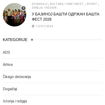
,
,
,
DOGAĐAJI
KULTURA I UMETNOST
SPORT
SRBIJA I REGION
У БАЈИНОЈ БАШТИ ОДРЖАН БАШТА
ФЕСТ 2026
13/07/2026
KATEGORIJE
ADS
Arhiva
Čikago dešavanja
Događaji
Istorija i religija