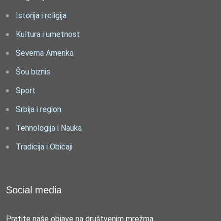
Istorija i religija
Kultura i umetnost
Severna Amerika
Šou biznis
Sport
Srbija i region
Tehnologija i Nauka
Tradicija i Običaji
Social media
Pratite naše objave na društvenim mrežma