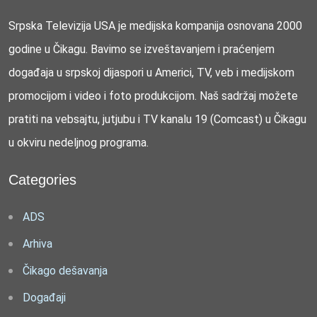
Srpska Televizija USA je medijska kompanija osnovana 2000
godine u Čikagu. Bavimo se izveštavanjem i praćenjem
događaja u srpskoj dijaspori u Americi, TV, veb i medijskom
promocijom i video i foto produkcijom. Naš sadržaj možete
pratiti na vebsajtu, jutjubu i TV kanalu 19 (Comcast) u Čikagu
u okviru nedeljnog programa.
Categories
ADS
Arhiva
Čikago dešavanja
Događaji