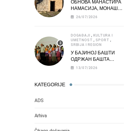
ОБНОВА МАНАСТИРА
НАМАСИЈА, МОНАШКЕ
ЗАДУЖБИНЕ
26/07/2026
МОРАВСКЕ СРБИЈЕ
,
DOGAĐAJI
KULTURA I
,
,
UMETNOST
SPORT
SRBIJA I REGION
У БАЈИНОЈ БАШТИ
ОДРЖАН БАШТА
ФЕСТ 2026
13/07/2026
KATEGORIJE
ADS
Arhiva
Čikago dešavanja