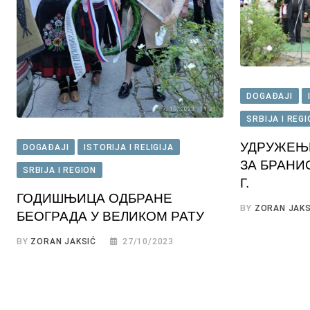
DOGAĐAJI
SRBIJA I REG
УДРУЖЕЊЕ
DOGAĐAJI
ISTORIJA I RELIGIJA
ЗА БРАНИ
SRBIJA I REGION
Г.
ГОДИШЊИЦА ОДБРАНЕ
BY
ZORAN JAKS
БЕОГРАДА У ВЕЛИКОМ РАТУ
BY
ZORAN JAKSIĆ
27/10/2023