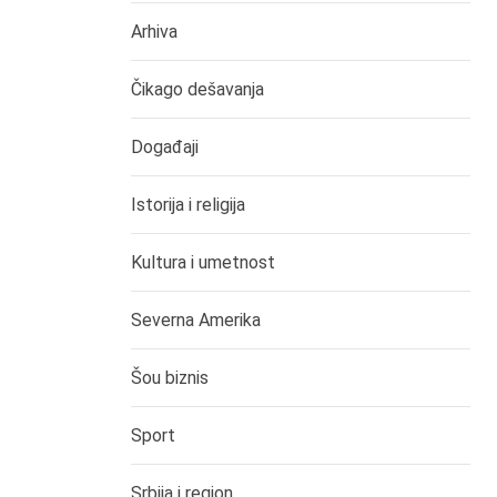
Arhiva
Čikago dešavanja
Događaji
Istorija i religija
Kultura i umetnost
Severna Amerika
Šou biznis
Sport
Srbija i region