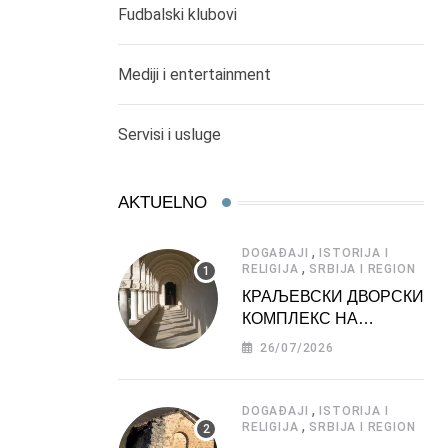
Fudbalski klubovi
Mediji i entertainment
Servisi i usluge
AKTUELNO
,
DOGAĐAJI
ISTORIJA I
,
RELIGIJA
SRBIJA I REGION
КРАЉЕВСКИ ДВОРСКИ
КОМПЛЕКС НА
ДЕДИЊУ –
26/07/2026
ТУРИСТИЧКА
АТРАКЦИЈА
,
DOGAĐAJI
ISTORIJA I
,
RELIGIJA
SRBIJA I REGION