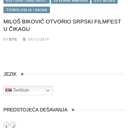
KULTURA I UMETNOST
SEVERNA AMERIKA
ŠOU BIZNIS
TEHNOLOGIJA I NAUKA
MILOŠ BIKOVIĆ OTVORIO SRPSKI FILMFEST
U ČIKAGU
BY
STC
09/12/2019
JEZIK
Serbian
PREDSTOJEĆA DEŠAVANJA