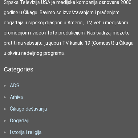
Srpska Televizija USA je medijska kompanija osnovana 2000
godine u Čikagu. Bavimo se izveštavanjem i praćenjem
događaja u srpskoj dijaspori u Americi, TV, veb i medijskom
promocijom i video i foto produkcijom. Naš sadržaj možete
pratiti na vebsajtu, jutjubu i TV kanalu 19 (Comcast) u Čikagu
u okviru nedeljnog programa.
Categories
ADS
Arhiva
Čikago dešavanja
Događaji
Istorija i religija