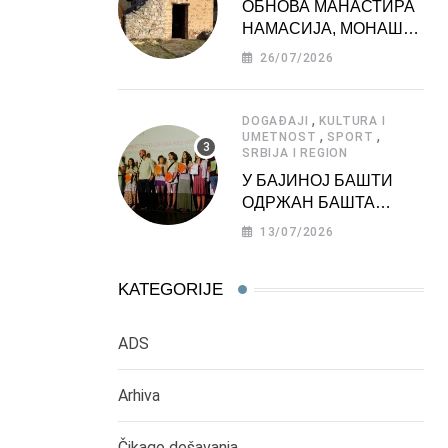
ОБНОВА МАНАСТИРА
НАМАСИЈА, МОНАШКЕ
ЗАДУЖБИНЕ
26/07/2026
МОРАВСКЕ СРБИЈЕ
,
DOGAĐAJI
KULTURA I
,
,
UMETNOST
SPORT
SRBIJA I REGION
У БАЈИНОЈ БАШТИ
ОДРЖАН БАШТА
ФЕСТ 2026
13/07/2026
KATEGORIJE
ADS
Arhiva
Čikago dešavanja