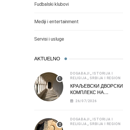
Fudbalski klubovi
Mediji i entertainment
Servisi i usluge
AKTUELNO
,
DOGAĐAJI
ISTORIJA I
,
RELIGIJA
SRBIJA I REGION
КРАЉЕВСКИ ДВОРСКИ
КОМПЛЕКС НА
ДЕДИЊУ –
26/07/2026
ТУРИСТИЧКА
АТРАКЦИЈА
,
DOGAĐAJI
ISTORIJA I
,
RELIGIJA
SRBIJA I REGION