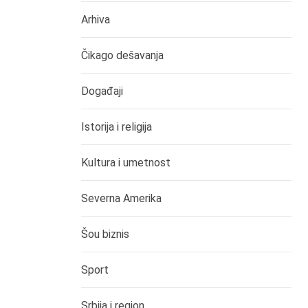
Arhiva
Čikago dešavanja
Događaji
Istorija i religija
Kultura i umetnost
Severna Amerika
Šou biznis
Sport
Srbija i region