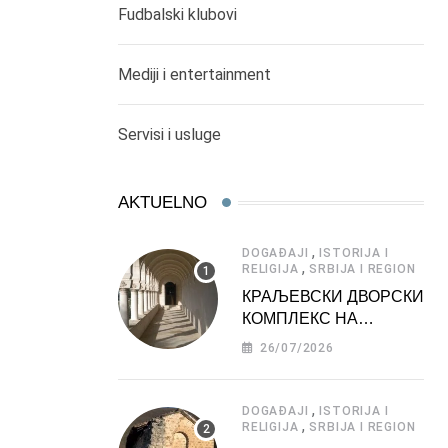
Fudbalski klubovi
Mediji i entertainment
Servisi i usluge
AKTUELNO
,
DOGAĐAJI
ISTORIJA I
,
RELIGIJA
SRBIJA I REGION
КРАЉЕВСКИ ДВОРСКИ
КОМПЛЕКС НА
ДЕДИЊУ –
26/07/2026
ТУРИСТИЧКА
АТРАКЦИЈА
,
DOGAĐAJI
ISTORIJA I
,
RELIGIJA
SRBIJA I REGION