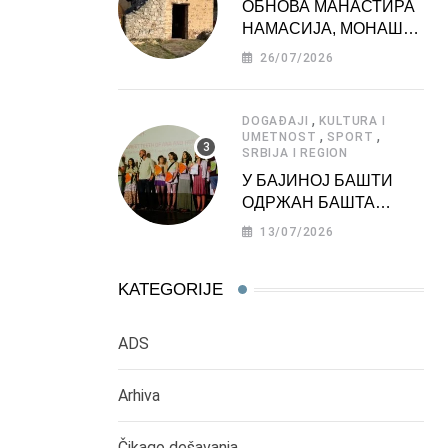
ОБНОВА МАНАСТИРА
НАМАСИЈА, МОНАШКЕ
ЗАДУЖБИНЕ
26/07/2026
МОРАВСКЕ СРБИЈЕ
,
DOGAĐAJI
KULTURA I
,
,
UMETNOST
SPORT
SRBIJA I REGION
У БАЈИНОЈ БАШТИ
ОДРЖАН БАШТА
ФЕСТ 2026
13/07/2026
KATEGORIJE
ADS
Arhiva
Čikago dešavanja