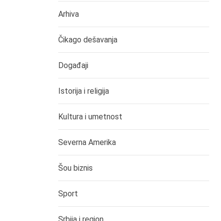
Arhiva
Čikago dešavanja
Događaji
Istorija i religija
Kultura i umetnost
Severna Amerika
Šou biznis
Sport
Srbija i region