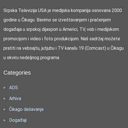
Srpska Televizija USA je medijska kompanija osnovana 2000
godine u Čikagu. Bavimo se izveštavanjem i praćenjem
događaja u srpskoj dijaspori u Americi, TV, veb i medijskom
promocijom i video i foto produkcijom. Naš sadržaj možete
pratiti na vebsajtu, jutjubu i TV kanalu 19 (Comcast) u Čikagu
u okviru nedeljnog programa.
Categories
ADS
Arhiva
Čikago dešavanja
Događaji