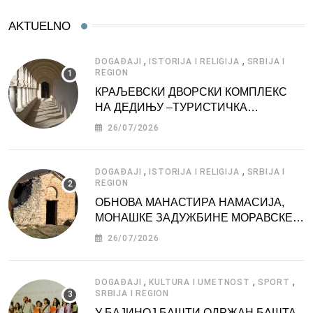
AKTUELNO
,
,
DOGAĐAJI
ISTORIJA I RELIGIJA
SRBIJA I
REGION
КРАЉЕВСКИ ДВОРСКИ КОМПЛЕКС
НА ДЕДИЊУ –ТУРИСТИЧКА
АТРАКЦИЈА
26/07/2026
,
,
DOGAĐAJI
ISTORIJA I RELIGIJA
SRBIJA I
REGION
ОБНОВА МАНАСТИРА НАМАСИЈА,
МОНАШКЕ ЗАДУЖБИНЕ МОРАВСКЕ
СРБИЈЕ
26/07/2026
,
,
,
DOGAĐAJI
KULTURA I UMETNOST
SPORT
SRBIJA I REGION
У БАЈИНОЈ БАШТИ ОДРЖАН БАШТА