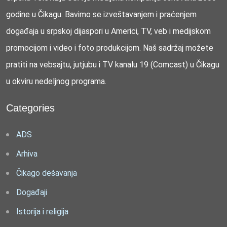
godine u Čikagu. Bavimo se izveštavanjem i praćenjem
događaja u srpskoj dijaspori u Americi, TV, veb i medijskom
promocijom i video i foto produkcijom. Naš sadržaj možete
pratiti na vebsajtu, jutjubu i TV kanalu 19 (Comcast) u Čikagu
u okviru nedeljnog programa.
Categories
ADS
Arhiva
Čikago dešavanja
Događaji
Istorija i religija