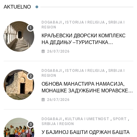
AKTUELNO
,
,
DOGAĐAJI
ISTORIJA I RELIGIJA
SRBIJA I
REGION
КРАЉЕВСКИ ДВОРСКИ КОМПЛЕКС
НА ДЕДИЊУ –ТУРИСТИЧКА
АТРАКЦИЈА
26/07/2026
,
,
DOGAĐAJI
ISTORIJA I RELIGIJA
SRBIJA I
REGION
ОБНОВА МАНАСТИРА НАМАСИЈА,
МОНАШКЕ ЗАДУЖБИНЕ МОРАВСКЕ
СРБИЈЕ
26/07/2026
,
,
,
DOGAĐAJI
KULTURA I UMETNOST
SPORT
SRBIJA I REGION
У БАЈИНОЈ БАШТИ ОДРЖАН БАШТА