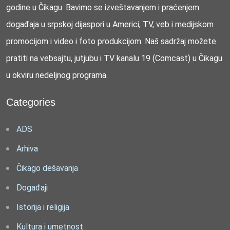
godine u Čikagu. Bavimo se izveštavanjem i praćenjem
događaja u srpskoj dijaspori u Americi, TV, veb i medijskom
promocijom i video i foto produkcijom. Naš sadržaj možete
pratiti na vebsajtu, jutjubu i TV kanalu 19 (Comcast) u Čikagu
u okviru nedeljnog programa.
Categories
ADS
Arhiva
Čikago dešavanja
Događaji
Istorija i religija
Kultura i umetnost