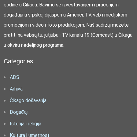
godine u Čikagu. Bavimo se izveštavanjem i praćenjem
događaja u srpskoj dijaspori u Americi, TV, veb i medijskom
promocijom i video i foto produkcijom. Naš sadržaj možete
pratiti na vebsajtu, jutjubu i TV kanalu 19 (Comcast) u Čikagu
u okviru nedeljnog programa.
Categories
ADS
Arhiva
Čikago dešavanja
Događaji
Istorija i religija
Kultura i umetnost