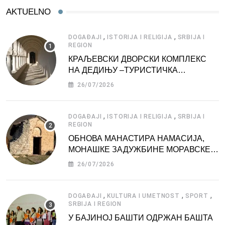
AKTUELNO
,
,
DOGAĐAJI
ISTORIJA I RELIGIJA
SRBIJA I
REGION
КРАЉЕВСКИ ДВОРСКИ КОМПЛЕКС
НА ДЕДИЊУ –ТУРИСТИЧКА
АТРАКЦИЈА
26/07/2026
,
,
DOGAĐAJI
ISTORIJA I RELIGIJA
SRBIJA I
REGION
ОБНОВА МАНАСТИРА НАМАСИЈА,
МОНАШКЕ ЗАДУЖБИНЕ МОРАВСКЕ
СРБИЈЕ
26/07/2026
,
,
,
DOGAĐAJI
KULTURA I UMETNOST
SPORT
SRBIJA I REGION
У БАЈИНОЈ БАШТИ ОДРЖАН БАШТА