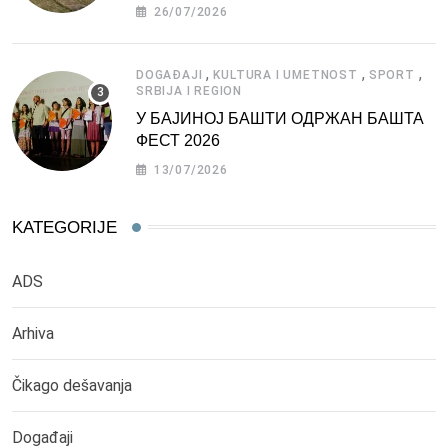
СРБИЈЕ
26/07/2026
,
,
,
DOGAĐAJI
KULTURA I UMETNOST
SPORT
SRBIJA I REGION
У БАЈИНОЈ БАШТИ ОДРЖАН БАШТА
ФЕСТ 2026
13/07/2026
KATEGORIJE
ADS
Arhiva
Čikago dešavanja
Događaji