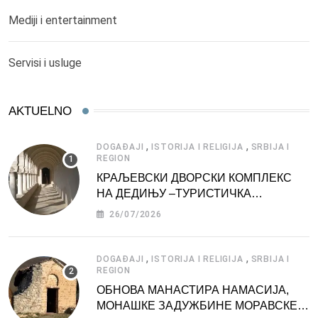
Mediji i entertainment
Servisi i usluge
AKTUELNO
,
,
DOGAĐAJI
ISTORIJA I RELIGIJA
SRBIJA I
REGION
КРАЉЕВСКИ ДВОРСКИ КОМПЛЕКС
НА ДЕДИЊУ –ТУРИСТИЧКА
АТРАКЦИЈА
26/07/2026
,
,
DOGAĐAJI
ISTORIJA I RELIGIJA
SRBIJA I
REGION
ОБНОВА МАНАСТИРА НАМАСИЈА,
МОНАШКЕ ЗАДУЖБИНЕ МОРАВСКЕ