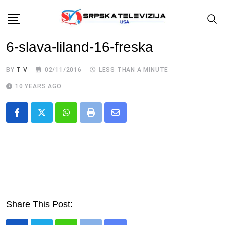
Skip
to
content
6-slava-liland-16-freska
BY
T V
02/11/2016
LESS THAN A MINUTE
10 YEARS AGO
Whatsapp
Print
Share
via
Email
Share This Post: