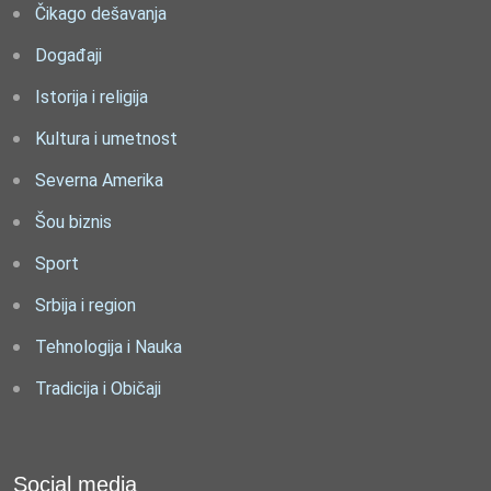
Čikago dešavanja
Događaji
Istorija i religija
Kultura i umetnost
Severna Amerika
Šou biznis
Sport
Srbija i region
Tehnologija i Nauka
Tradicija i Običaji
Social media