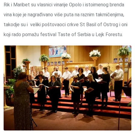
Rik i Maribet su vlasnici vinarije Opolo i istoimenog brenda
vina koje je nagrađivano više puta na raznim takmičenjima,
takodje su i veliki poštovaoci crkve St Basil of Ostrog i oni
koji rado pomažu festival Taste of Serbia u Lejk Forestu.