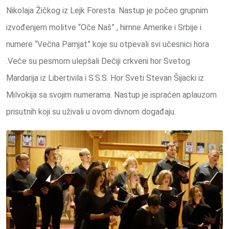
Nikolaja Žičkog iz Lejk Foresta. Nastup je počeo grupnim
izvođenjem molitve “Oče Naš” , himne Amerike i Srbije i
numere “Večna Pamjat” koje su otpevali svi učesnici hora
.Veče su pesmom ulepšali Dečiji crkveni hor Svetog
Mardarija iz Libertivila i S.S.S. Hor Sveti Stevan Šijacki iz
Milvokija sa svojim numerama. Nastup je ispraćen aplauzom
prisutnih koji su uživali u ovom divnom događaju.