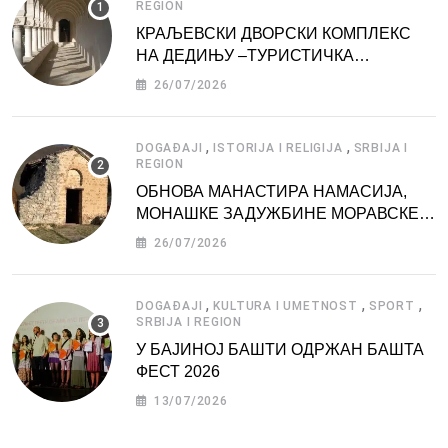
REGION
КРАЉЕВСКИ ДВОРСКИ КОМПЛЕКС
НА ДЕДИЊУ –ТУРИСТИЧКА
АТРАКЦИЈА
26/07/2026
,
,
DOGAĐAJI
ISTORIJA I RELIGIJA
SRBIJA I
REGION
ОБНОВА МАНАСТИРА НАМАСИЈА,
МОНАШКЕ ЗАДУЖБИНЕ МОРАВСКЕ
СРБИЈЕ
26/07/2026
,
,
,
DOGAĐAJI
KULTURA I UMETNOST
SPORT
SRBIJA I REGION
У БАЈИНОЈ БАШТИ ОДРЖАН БАШТА
ФЕСТ 2026
13/07/2026