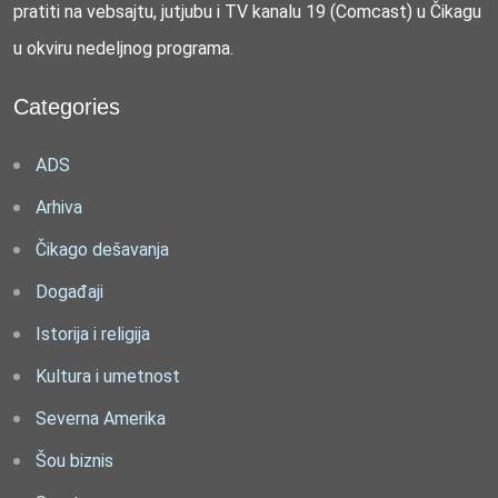
pratiti na vebsajtu, jutjubu i TV kanalu 19 (Comcast) u Čikagu
u okviru nedeljnog programa.
Categories
ADS
Arhiva
Čikago dešavanja
Događaji
Istorija i religija
Kultura i umetnost
Severna Amerika
Šou biznis