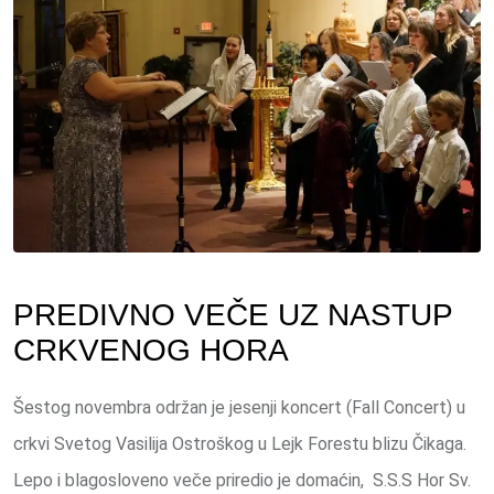
PREDIVNO VEČE UZ NASTUP
CRKVENOG HORA
Šestog novembra održan je jesenji koncert (Fall Concert) u
crkvi Svetog Vasilija Ostroškog u Lejk Forestu blizu Čikaga.
Lepo i blagosloveno veče priredio je domaćin, S.S.S Hor Sv.