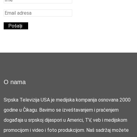
O nama
Srpska Televizija USA je medijska kompanija osnovana 2000
godine u Čikagu. Bavimo se izveštavanjem i praćenjem
događaja u srpskoj dijaspori u Americi, TV, veb i medijskom
promocijom i video i foto produkcijom. Naš sadržaj možete