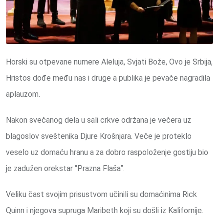
Horski su otpevane numere Aleluja, Svjati Bože, Ovo je Srbija,
Hristos dođe među nas i druge a publika je pevače nagradila
aplauzom.
Nakon svečanog dela u sali crkve održana je večera uz
blagoslov sveštenika Djure Krošnjara. Veče je proteklo
veselo uz domaću hranu a za dobro raspoloženje gostiju bio
je zadužen orekstar “Prazna Flaša”.
Veliku čast svojim prisustvom učinili su domaćinima Rick
Quinn i njegova supruga Maribeth koji su došli iz Kalifornije.