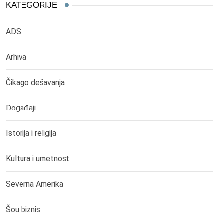
KATEGORIJE
ADS
Arhiva
Čikago dešavanja
Događaji
Istorija i religija
Kultura i umetnost
Severna Amerika
Šou biznis