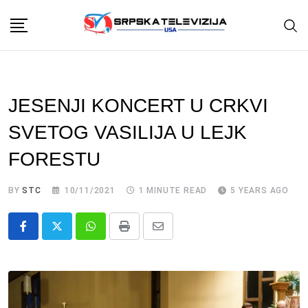
Skip
to
content
JESENJI KONCERT U CRKVI
SVETOG VASILIJA U LEJK
FORESTU
BY
STC
10/11/2021
1 MINUTE READ
5 YEARS AGO
Whatsapp
Print
Share
via
Email