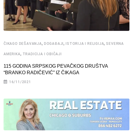
,
,
,
ČIKAGO DEŠAVANJA
DOGAĐAJI
ISTORIJA I RELIGIJA
SEVERNA
,
AMERIKA
TRADICIJA I OBIČAJI
115 GODINA SRPSKOG PEVAČKOG DRUŠTVA
“BRANKO RADIČEVIĆ” IZ ČIKAGA
16/11/2021