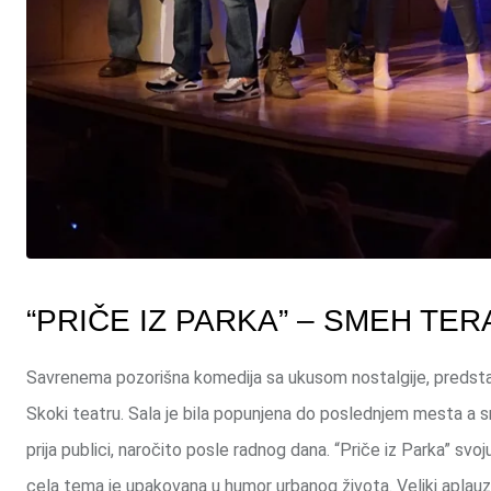
“PRIČE IZ PARKA” – SMEH TER
Savrenema pozorišna komedija sa ukusom nostalgije, predstava
Skoki teatru. Sala je bila popunjena do poslednjem mesta a s
prija publici, naročito posle radnog dana. “Priče iz Parka” s
cela tema je upakovana u humor urbanog života. Veliki aplauz d