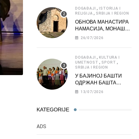
АТРАКЦИЈА
,
DOGAĐAJI
ISTORIJA I
,
RELIGIJA
SRBIJA I REGION
ОБНОВА МАНАСТИРА
НАМАСИЈА, МОНАШКЕ
ЗАДУЖБИНЕ
26/07/2026
МОРАВСКЕ СРБИЈЕ
,
DOGAĐAJI
KULTURA I
,
,
UMETNOST
SPORT
SRBIJA I REGION
У БАЈИНОЈ БАШТИ
ОДРЖАН БАШТА
ФЕСТ 2026
13/07/2026
KATEGORIJE
ADS