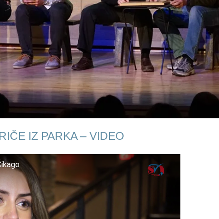
IČE IZ PARKA – VIDEO
Čikago