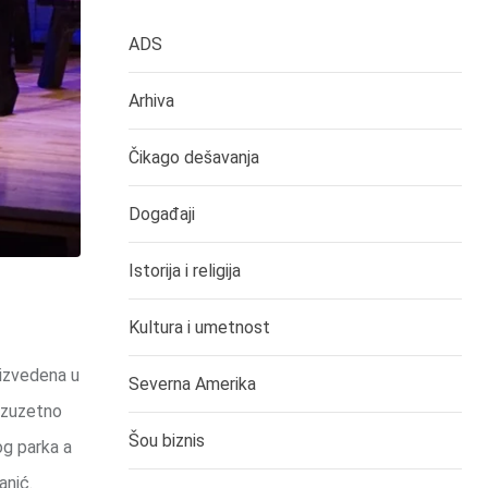
ADS
Arhiva
Čikago dešavanja
Događaji
Istorija i religija
Kultura i umetnost
 izvedena u
Severna Amerika
 izuzetno
Šou biznis
og parka a
anić.