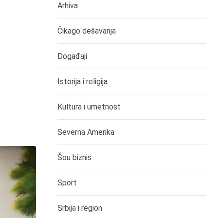
Arhiva
Čikago dešavanja
Događaji
Istorija i religija
Kultura i umetnost
Severna Amerika
Šou biznis
Sport
Srbija i region