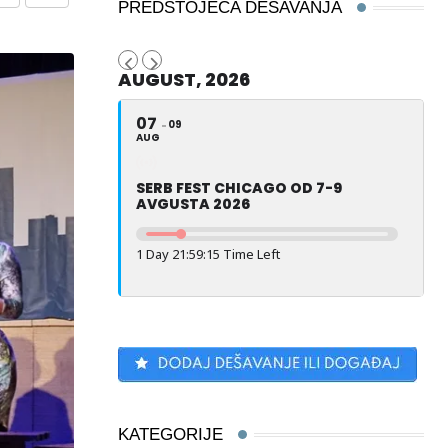
Share
Print
PREDSTOJEĆA DEŠAVANJA
via
Email
AUGUST, 2026
07
09
AUG
SERB FEST CHICAGO OD 7-9
AVGUSTA 2026
1 Day 21:59:13 Time Left
KATEGORIJE