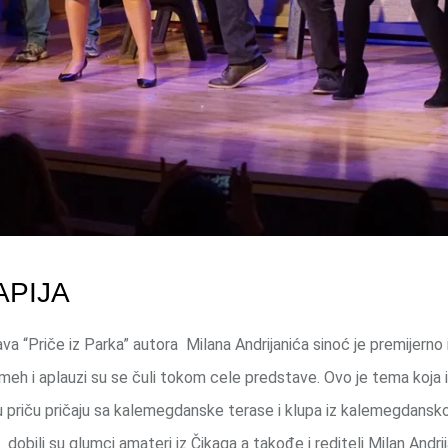
APIJA
 “Priče iz Parka” autora Milana Andrijanića sinoć je premijerno
meh i aplauzi su se čuli tokom cele predstave. Ovo je tema koja
voju priču pričaju sa kalemegdanske terase i klupa iz kalemegdansk
obili su glumci amateri iz Čikaga a takođe i reditelj Milan Andrij