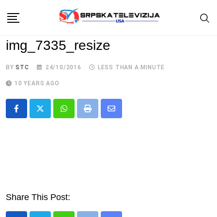
Skip
to
content
img_7335_resize
BY
STC
24/10/2016
LESS THAN A MINUTE
10 YEARS AGO
Whatsapp
Print
Share
via
Email
Share This Post: