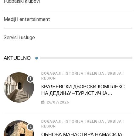
Fudbalski klubovi
Mediji i entertainment
Servisi i usluge
AKTUELNO
,
,
DOGAĐAJI
ISTORIJA I RELIGIJA
SRBIJA I
REGION
КРАЉЕВСКИ ДВОРСКИ КОМПЛЕКС
НА ДЕДИЊУ –ТУРИСТИЧКА
АТРАКЦИЈА
26/07/2026
,
,
DOGAĐAJI
ISTORIJA I RELIGIJA
SRBIJA I
REGION
ОБНОВА МАНАСТИРА НАМАСИЈА,