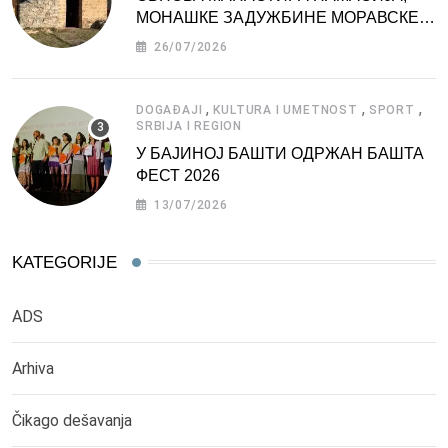
МОНАШКЕ ЗАДУЖБИНЕ МОРАВСКЕ
СРБИЈЕ
26/07/2026
,
,
,
DOGAĐAJI
KULTURA I UMETNOST
SPORT
SRBIJA I REGION
У БАЈИНОЈ БАШТИ ОДРЖАН БАШТА
ФЕСТ 2026
13/07/2026
KATEGORIJE
ADS
Arhiva
Čikago dešavanja