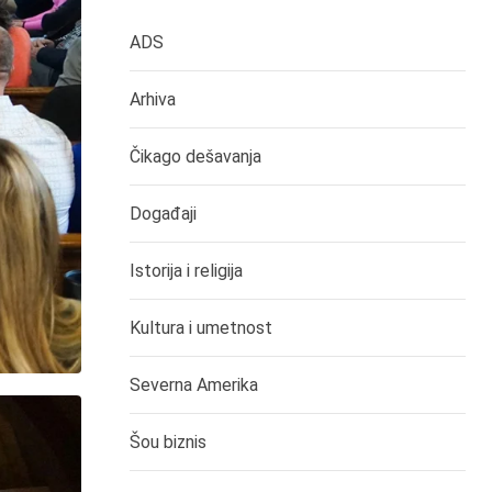
ADS
Arhiva
Čikago dešavanja
Događaji
Istorija i religija
Kultura i umetnost
Severna Amerika
Šou biznis