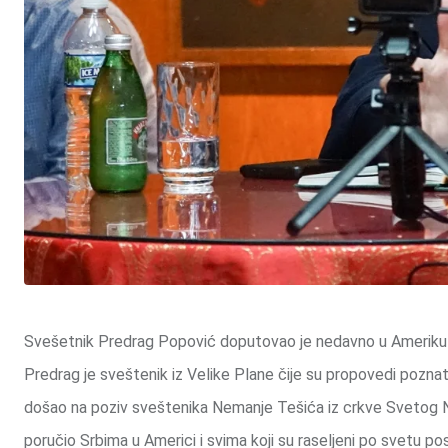
Svešetnik Predrag Popović doputovao je nedavno u Ameriku gd
Predrag je sveštenik iz Velike Plane čije su propovedi poznat
došao na poziv sveštenika Nemanje Tešića iz crkve Svetog Ni
poručio Srbima u Americi i svima koji su raseljeni po svetu pos