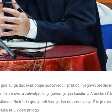
e su ga doćekali brojni poštovaoci i pratioci njegovih predavan
e širom sveta zahvaljujući njegovom jutjub kanalu. U Ameriku i Či
kole u Brukfildu gde je održano jedno od predavanja. Šta je ota
lušajte u video prilogu.