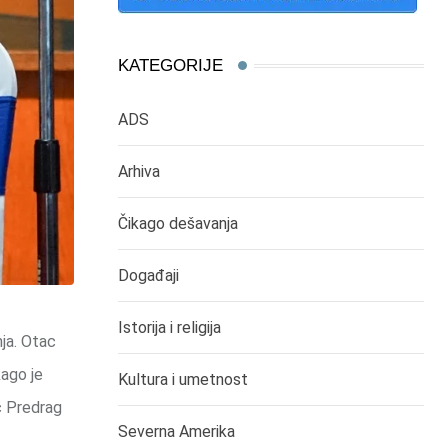
KATEGORIJE
ADS
Arhiva
Čikago dešavanja
Događaji
Istorija i religija
ja. Otac
kago je
Kultura i umetnost
c Predrag
Severna Amerika