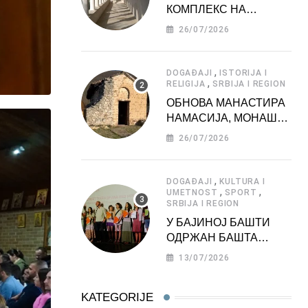
КОМПЛЕКС НА
ДЕДИЊУ –
26/07/2026
ТУРИСТИЧКА
АТРАКЦИЈА
,
DOGAĐAJI
ISTORIJA I
,
RELIGIJA
SRBIJA I REGION
ОБНОВА МАНАСТИРА
НАМАСИЈА, МОНАШКЕ
ЗАДУЖБИНЕ
26/07/2026
МОРАВСКЕ СРБИЈЕ
,
DOGAĐAJI
KULTURA I
,
,
UMETNOST
SPORT
SRBIJA I REGION
У БАЈИНОЈ БАШТИ
ОДРЖАН БАШТА
ФЕСТ 2026
13/07/2026
KATEGORIJE