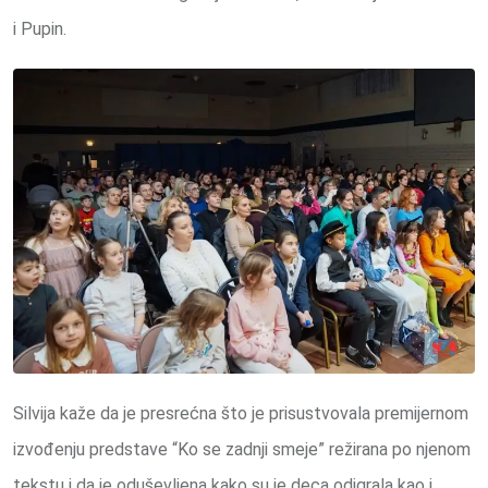
i Pupin.
Silvija kaže da je presrećna što je prisustvovala premijernom
izvođenju predstave “Ko se zadnji smeje” režirana po njenom
tekstu i da je oduševljena kako su je deca odigrala kao i