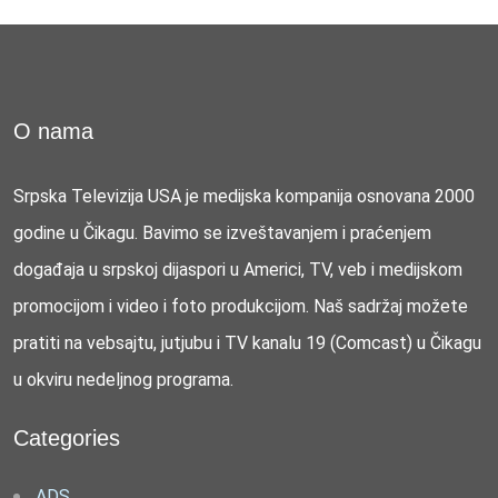
O nama
Srpska Televizija USA je medijska kompanija osnovana 2000
godine u Čikagu. Bavimo se izveštavanjem i praćenjem
događaja u srpskoj dijaspori u Americi, TV, veb i medijskom
promocijom i video i foto produkcijom. Naš sadržaj možete
pratiti na vebsajtu, jutjubu i TV kanalu 19 (Comcast) u Čikagu
u okviru nedeljnog programa.
Categories
ADS