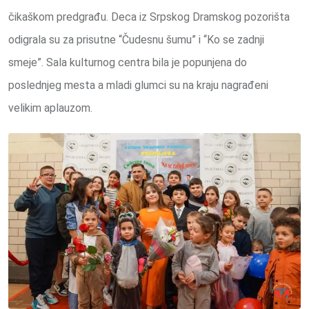
čikaškom predgrađu. Deca iz Srpskog Dramskog pozorišta
odigrala su za prisutne “Čudesnu šumu” i “Ko se zadnji
smeje”. Sala kulturnog centra bila je popunjena do
poslednjeg mesta a mladi glumci su na kraju nagrađeni
velikim aplauzom.