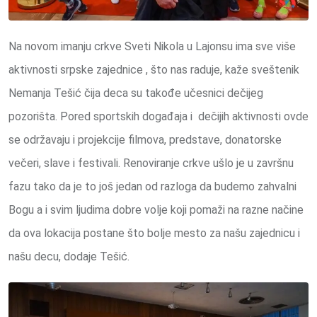
Na novom imanju crkve Sveti Nikola u Lajonsu ima sve više
aktivnosti srpske zajednice , što nas raduje, kaže sveštenik
Nemanja Tešić čija deca su takođe učesnici dečijeg
pozorišta. Pored sportskih događaja i dečijih aktivnosti ovde
se održavaju i projekcije filmova, predstave, donatorske
večeri, slave i festivali. Renoviranje crkve ušlo je u završnu
fazu tako da je to još jedan od razloga da budemo zahvalni
Bogu a i svim ljudima dobre volje koji pomaži na razne načine
da ova lokacija postane što bolje mesto za našu zajednicu i
našu decu, dodaje Tešić.