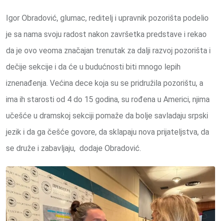
Igor Obradović, glumac, reditelj i upravnik pozorišta podelio
je sa nama svoju radost nakon završetka predstave i rekao
da je ovo veoma značajan trenutak za dalji razvoj pozorišta i
dečije sekcije i da će u budućnosti biti mnogo lepih
iznenađenja. Većina dece koja su se pridružila pozorištu, a
ima ih starosti od 4 do 15 godina, su rođena u Americi, njima
učešće u dramskoj sekciji pomaže da bolje savladaju srpski
jezik i da ga češće govore, da sklapaju nova prijateljstva, da
se druže i zabavljaju, dodaje Obradović.