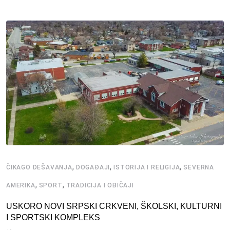
,
,
,
ČIKAGO DEŠAVANJA
DOGAĐAJI
ISTORIJA I RELIGIJA
SEVERNA
,
,
AMERIKA
SPORT
TRADICIJA I OBIČAJI
USKORO NOVI SRPSKI CRKVENI, ŠKOLSKI, KULTURNI
I SPORTSKI KOMPLEKS