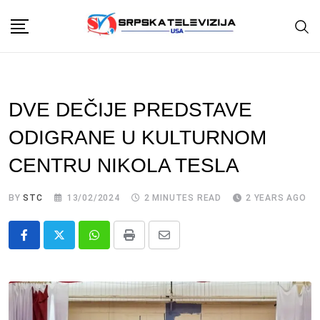
Skip
to
content
DVE DEČIJE PREDSTAVE
ODIGRANE U KULTURNOM
CENTRU NIKOLA TESLA
BY
STC
13/02/2024
2 MINUTES READ
2 YEARS AGO
Whatsapp
Print
Share
via
Email