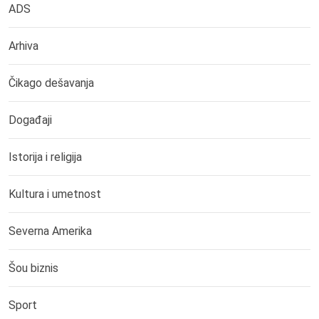
ADS
Arhiva
Čikago dešavanja
Događaji
Istorija i religija
Kultura i umetnost
Severna Amerika
Šou biznis
Sport