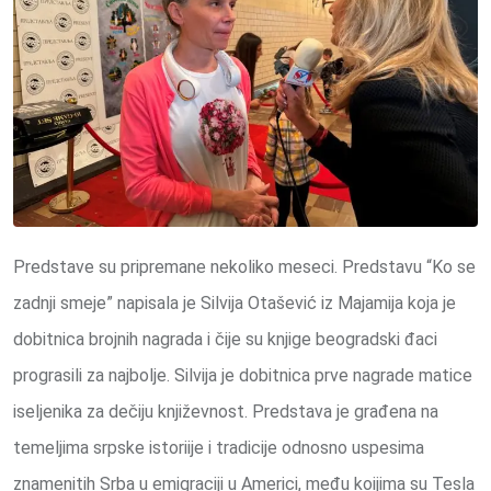
Predstave su pripremane nekoliko meseci. Predstavu “Ko se
zadnji smeje” napisala je Silvija Otašević iz Majamija koja je
dobitnica brojnih nagrada i čije su knjige beogradski đaci
prograsili za najbolje. Silvija je dobitnica prve nagrade matice
iseljenika za dečiju književnost. Predstava je građena na
temeljima srpske istoriije i tradicije odnosno uspesima
znamenitih Srba u emigraciji u Americi, među koijima su Tesla