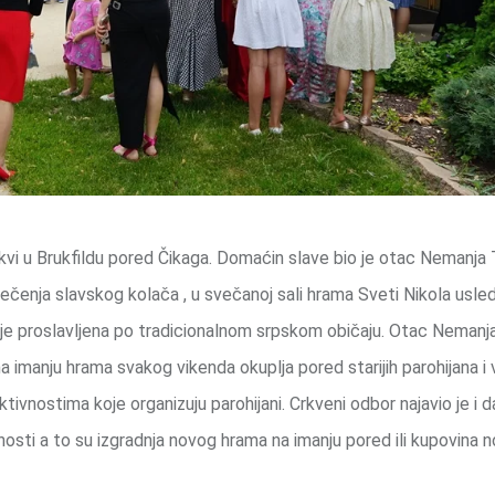
rkvi u Brukfildu pored Čikaga. Domaćin slave bio je otac Nemanja 
čenja slavskog kolača , u svečanoj sali hrama Sveti Nikola usled
je proslavljena po tradicionalnom srpskom običaju. Otac Nemanja
 imanju hrama svakog vikenda okuplja pored starijih parohijana i v
ktivnostima koje organizuju parohijani. Crkveni odbor najavio je i 
sti a to su izgradnja novog hrama na imanju pored ili kupovina 