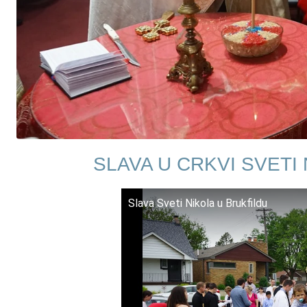
SLAVA U CRKVI SVETI
Slava Sveti Nikola u Brukfildu