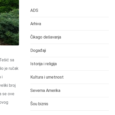
ADS
Arhiva
Čikago dešavanja
Događaji
Tešić sa
Istorija i religija
io je ručak
 i
Kultura i umetnost
eliki broj
Severna Amerika
da se ove
novog
Šou biznis