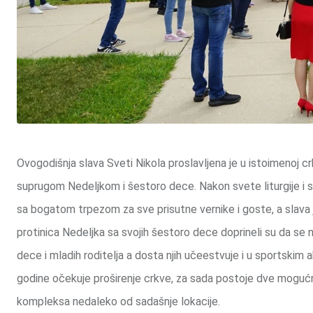
Ovogodišnja slava Sveti Nikola proslavljena je u istoimenoj c
suprugom Nedeljkom i šestoro dece. Nakon svete liturgije i se
sa bogatom trpezom za sve prisutne vernike i goste, a slava 
protinica Nedeljka sa svojih šestoro dece doprineli su da se na
dece i mladih roditelja a dosta njih učeestvuje i u sportskim a
godine očekuje proširenje crkve, za sada postoje dve mogućno
kompleksa nedaleko od sadašnje lokacije.