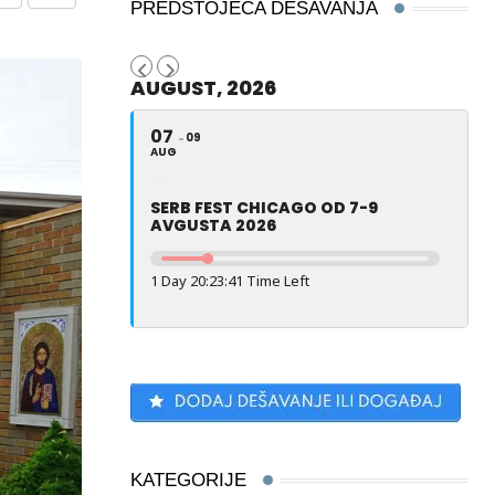
Share
Print
PREDSTOJEĆA DEŠAVANJA
via
Email
AUGUST, 2026
07
09
AUG
SERB FEST CHICAGO OD 7-9
AVGUSTA 2026
1 Day 20:23:39 Time Left
KATEGORIJE