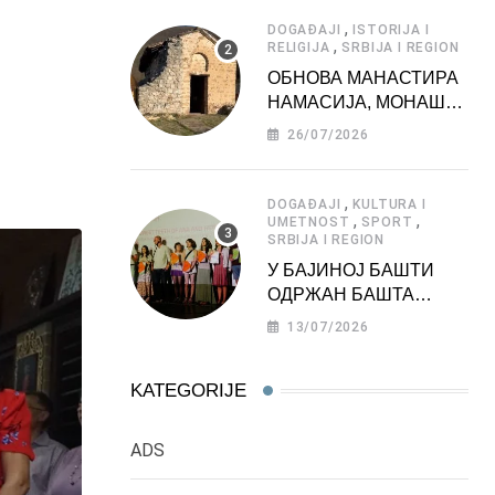
АТРАКЦИЈА
,
DOGAĐAJI
ISTORIJA I
,
RELIGIJA
SRBIJA I REGION
ОБНОВА МАНАСТИРА
НАМАСИЈА, МОНАШКЕ
ЗАДУЖБИНЕ
26/07/2026
МОРАВСКЕ СРБИЈЕ
,
DOGAĐAJI
KULTURA I
,
,
UMETNOST
SPORT
SRBIJA I REGION
У БАЈИНОЈ БАШТИ
ОДРЖАН БАШТА
ФЕСТ 2026
13/07/2026
KATEGORIJE
ADS