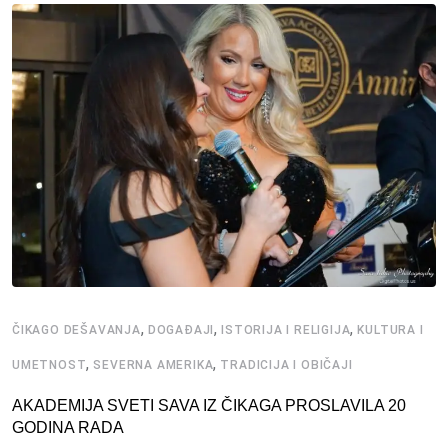
,
,
,
ČIKAGO DEŠAVANJA
DOGAĐAJI
ISTORIJA I RELIGIJA
KULTURA I
,
,
UMETNOST
SEVERNA AMERIKA
TRADICIJA I OBIČAJI
AKADEMIJA SVETI SAVA IZ ČIKAGA PROSLAVILA 20
GODINA RADA