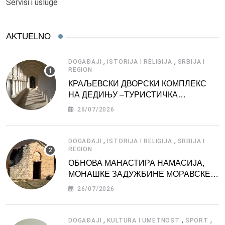
Servisi i usluge
AKTUELNO
,
,
DOGAĐAJI
ISTORIJA I RELIGIJA
SRBIJA I
REGION
КРАЉЕВСКИ ДВОРСКИ КОМПЛЕКС
НА ДЕДИЊУ –ТУРИСТИЧКА
АТРАКЦИЈА
26/07/2026
,
,
DOGAĐAJI
ISTORIJA I RELIGIJA
SRBIJA I
REGION
ОБНОВА МАНАСТИРА НАМАСИЈА,
МОНАШКЕ ЗАДУЖБИНЕ МОРАВСКЕ
СРБИЈЕ
26/07/2026
,
,
,
DOGAĐAJI
KULTURA I UMETNOST
SPORT