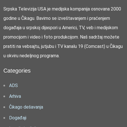
Srpska Televizija USA je medijska kompanija osnovana 2000
godine u Čikagu. Bavimo se izveštavanjem i praćenjem
događaja u srpskoj dijaspori u Americi, TV, veb i medijskom
promocijom i video i foto produkcijom. Naš sadržaj možete
pratiti na vebsajtu, jutjubu i TV kanalu 19 (Comcast) u Čikagu
u okviru nedeljnog programa.
Categories
ADS
Arhiva
Čikago dešavanja
Događaji