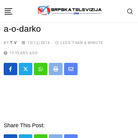
Skip
to
content
a-o-darko
BY
T V
10/12/2016
LESS THAN A MINUTE
10 YEARS AGO
Whatsapp
Print
Share
via
Email
Share This Post: