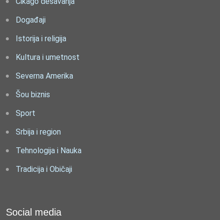
Čikago dešavanja
Događaji
Istorija i religija
Kultura i umetnost
Severna Amerika
Šou biznis
Sport
Srbija i region
Tehnologija i Nauka
Tradicija i Običaji
Social media