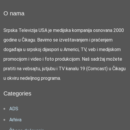
O nama
Srpska Televizija USA je medijska kompanija osnovana 2000
godine u Čikagu. Bavimo se izveštavanjem i praćenjem
događaja u srpskoj dijaspori u Americi, TV, veb i medijskom
promocijom i video i foto produkcijom. Naš sadržaj možete
pratiti na vebsajtu, jutjubu i TV kanalu 19 (Comcast) u Čikagu
u okviru nedeljnog programa.
Categories
ADS
Arhiva