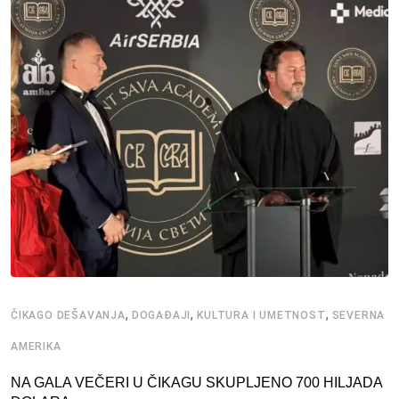
,
,
,
ČIKAGO DEŠAVANJA
DOGAĐAJI
KULTURA I UMETNOST
SEVERNA
AMERIKA
NA GALA VEČERI U ČIKAGU SKUPLJENO 700 HILJADA