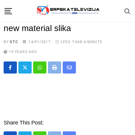
Skip
to
content
new material slika
BY
STC
14/01/2017
LESS THAN A MINUTE
10 YEARS AGO
Whatsapp
Print
Share
via
Email
Share This Post: