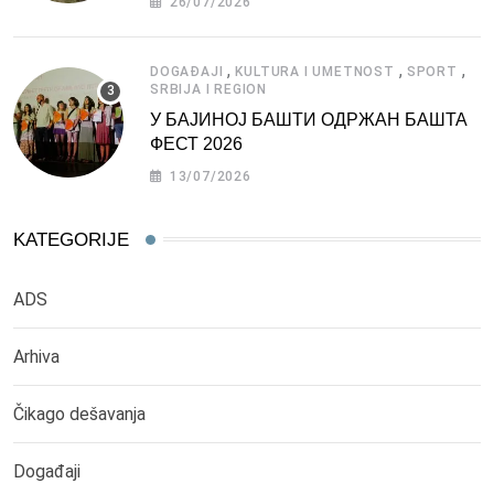
26/07/2026
,
,
,
DOGAĐAJI
KULTURA I UMETNOST
SPORT
SRBIJA I REGION
У БАЈИНОЈ БАШТИ ОДРЖАН БАШТА
ФЕСТ 2026
13/07/2026
KATEGORIJE
ADS
Arhiva
Čikago dešavanja
Događaji