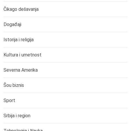
Čikago dešavanja
Događaji
Istorija i religija
Kultura i umetnost
Severna Amerika
Šou biznis
Sport
Srbija i region
Tehnologija i Nauka