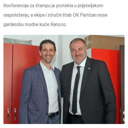
Konferencija za štampu je protekla u prijateljskom
raspoloženju, a ekipa i stručni štab OK Partizan nose
garderobu modne kuće Rancco.