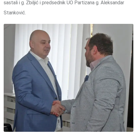
sastali i g. Zbiljić i predsednik UO Partizana g. Aleksandar
Stanković.