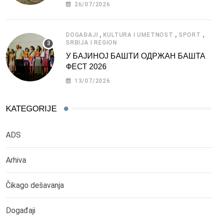
СРБИЈЕ
26/07/2026
,
,
,
DOGAĐAJI
KULTURA I UMETNOST
SPORT
SRBIJA I REGION
У БАЈИНОЈ БАШТИ ОДРЖАН БАШТА
ФЕСТ 2026
13/07/2026
KATEGORIJE
ADS
Arhiva
Čikago dešavanja
Događaji