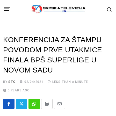
Skip
to
content
KONFERENCIJA ZA ŠTAMPU
POVODOM PRVE UTAKMICE
FINALA BPŠ SUPERLIGE U
NOVOM SADU
BY
STC
02/04/2021
LESS THAN A MINUTE
5 YEARS AGO
Whatsapp
Print
Share