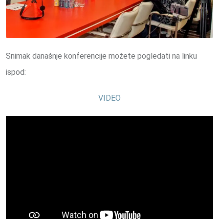
Snimak današnje konferencije možete pogledati na linku
ispod:
VIDEO