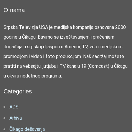
O nama
Srpska Televizija USA je medijska kompanija osnovana 2000
godine u Čikagu. Bavimo se izveštavanjem i praćenjem
događaja u srpskoj dijaspori u Americi, TV, veb i medijskom
promocijom i video i foto produkcijom. Naš sadržaj možete
pratiti na vebsajtu, jutjubu i TV kanalu 19 (Comcast) u Čikagu
u okviru nedeljnog programa.
Categories
ADS
Arhiva
Čikago dešavanja