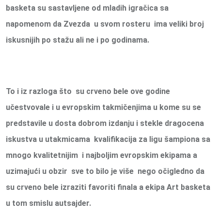
basketa su sastavljene od mladih igračica sa
napomenom da Zvezda u svom rosteru ima veliki broj
iskusnijih po stažu ali ne i po godinama.
To i iz razloga što su crveno bele ove godine
učestvovale i u evropskim takmičenjima u kome su se
predstavile u dosta dobrom izdanju i stekle dragocena
iskustva u utakmicama kvalifikacija za ligu šampiona sa
mnogo kvalitetnijim i najboljim evropskim ekipama a
uzimajući u obzir sve to bilo je više nego očigledno da
su crveno bele izraziti favoriti finala a ekipa Art basketa
u tom smislu autsajder.