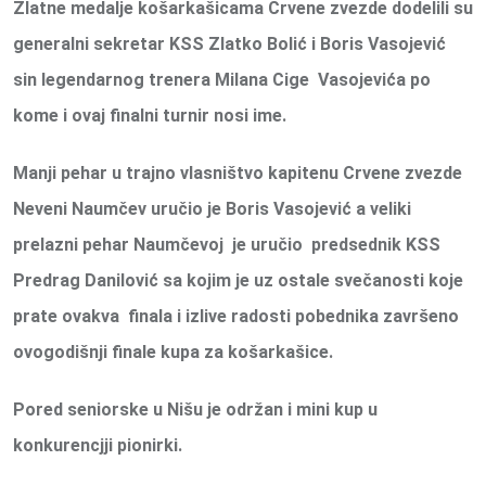
Zlatne medalje košarkašicama Crvene zvezde dodelili su
generalni sekretar KSS Zlatko Bolić i Boris Vasojević
sin legendarnog trenera Milana Cige Vasojevića po
kome i ovaj finalni turnir nosi ime.
Manji pehar u trajno vlasništvo kapitenu Crvene zvezde
Neveni Naumčev uručio je Boris Vasojević a veliki
prelazni pehar Naumčevoj je uručio predsednik KSS
Predrag Danilović sa kojim je uz ostale svečanosti koje
prate ovakva finala i izlive radosti pobednika završeno
ovogodišnji finale kupa za košarkašice.
Pored seniorske u Nišu je održan i mini kup u
konkurencjji pionirki.