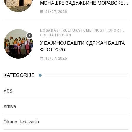
МОНАШКЕ ЗАДУЖБИНЕ МОРАВСКЕ
СРБИЈЕ
26/07/2026
,
,
,
DOGAĐAJI
KULTURA I UMETNOST
SPORT
SRBIJA I REGION
У БАЈИНОЈ БАШТИ ОДРЖАН БАШТА
ФЕСТ 2026
13/07/2026
KATEGORIJE
ADS
Arhiva
Čikago dešavanja