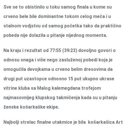
Sve se to obistinilo u toku samog finala u kome su
crveno bele bile dominantne tokom celog meča i u
stalnom vodjstvu od samog početka tako da praktično
pobeda nije dolazila u pitanje nijednog momenta.
Na kraju i rezultat od 77:55 (39:23) dovoljno govori o
odnosu snaga i više nego zasluženoj pobedi koja je
omogućila devojkama u crveno belim dresovima da
drugi put uzastopce odnosno 15 put ukupno ukrase
vitrine kluba sa Malog kalemegdana trofejom
najmasovnijeg klupskog takmičenja kada su u pitanju
ženske košarkaške ekipe.
Najbolji strelac finalne utakmice je bila košarkašica Art