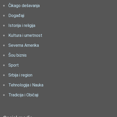
Čikago dešavanja
Događaji
Istorija i religija
Kultura i umetnost
Severna Amerika
Šou biznis
Sport
Srbija i region
Tehnologija i Nauka
Tradicija i Običaji