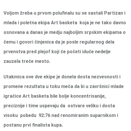
Voljom žreba u prvom polufinalu su se sastali Partizan i
mlada i poletna ekipa Art basketa koja je ne tako davno
osnovana a danas je medju najboljim srpskim ekipama o
čemu i govori činjenica da je posle regularnog dela
prvenstva pred plejof koji će početi iduće nedelje
zauzela treće mesto.
Utakmica ove dve ekipe je donela dosta nezvesnosti i
promene rezultata u toku meča da bi u završnici mlade
igračice Art basketa bile bolje koncentrisanije,
preciznije i time uspevaju da ostvare veliku i dosta
visoku pobedu 92:76 nad renomiranim suparnikom i
postanu prvi finalista kupa.