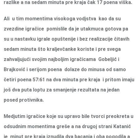
razlike a na sedam minuta pre kraja čak 17 poena viška.
Ali u tim momentima visokoga vodjstva kao da su
zvezdine igračice pomislile da je utakmuca gotova pa
su u nastavku igrale opuštenije i bez realizacije čitavih
sedam minuta što kraljevčanke koriste i pre svega
zahvaljujući svojim najboljim igračicama Gobeljić i
Brajković i serijom poena dolaze do minusa od samo
četiri poena 57:61 na dva minuta pre kraja i pritom imaju
još dva puta loptu za smanjenje rezultata na jedan
posed protivnika.
Medjutim igračice koje su upravo bile tvorci preokreta u
odsudnim momentima greše a na drugoj strani Katanić
je minut pre kraja iznudila dva bacanja i oba pogodila a