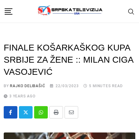
Skip
to
content
FINALE KOŠARKAŠKOG KUPA
SRBIJE ZA ŽENE :: MILAN CIGA
VASOJEVIĆ
BY
RAJKO DELIBAŠIĆ
22/03/2023
5 MINUTES READ
3 YEARS AGO
Whatsapp
Print
Share
via
Email