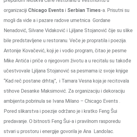
prepunom Moskva Cafe restoranu u Vestmontu u
organizaciji
Chicago Events
i
Serbian Times
-a. Prisutni su
mogli da vide a i pazare radove umetnica Gordane
Nenadović, Silvane Vidaković i Ljiljane Stojanović čije su slike
bile predstavljene u restoranu. Veče je propratila i poezija.
Antonije Kovačević, koji je i vodio program, čitao je pesme
Mike Antića i priče o njegovom životu a u recitalu su takođe
učestvovale Ljiljana Stojanović sa pesmama iz svoje knjige
“Kad reč postane drhtaj”, i Tamara Vesna koja je recitovala
stihove Desanke Maksimović. Za organizaciju i dekoraciju
ambijenta pobrinula se Ivana Milano – Chicago Events .
Pored slikarstva i poezije održano je i kratko Feng Šui
predavanje. O bitnosti Feng Šui-a i pravilnom rasporedu
stvari u prostoru i energije govorila je Ana Landolac.