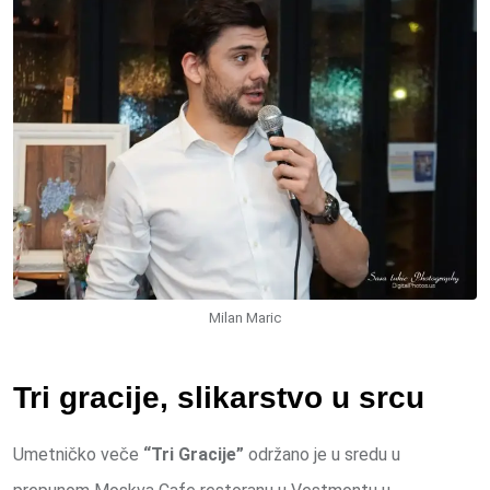
Email
Milan Maric
Tri gracije, slikarstvo u srcu
Umetničko veče
“Tri Gracije”
održano je u sredu u