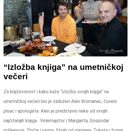
“Izložba knjiga” na umetničkoj
večeri
Za književonost i kako kaže “izložbu svojih knjiga” na
umetničkoj večeri bio je zadužen Alen Krsmanac, čuveni
pisac i apologeta. Alen je predstavio neke od svojih
najčitanijih knjiga : Velemajstor i Margarita, Gospodar
pršljenova, Zločin i vazna, Strah od pletenja, Tokata i fugna,