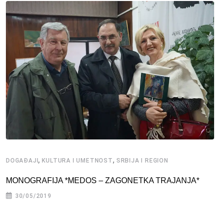
,
,
DOGAĐAJI
KULTURA I UMETNOST
SRBIJA I REGION
MONOGRAFIJA *MEDOS – ZAGONETKA TRAJANJA*
30/05/2019