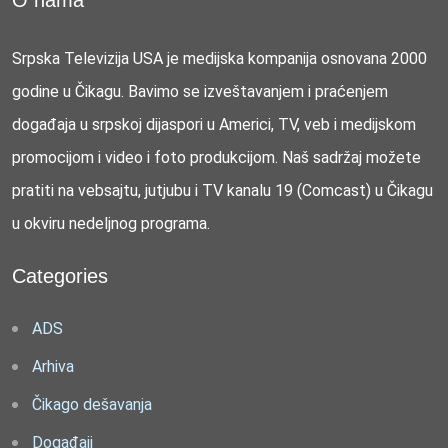
O nama
Srpska Televizija USA je medijska kompanija osnovana 2000
godine u Čikagu. Bavimo se izveštavanjem i praćenjem
događaja u srpskoj dijaspori u Americi, TV, veb i medijskom
promocijom i video i foto produkcijom. Naš sadržaj možete
pratiti na vebsajtu, jutjubu i TV kanalu 19 (Comcast) u Čikagu
u okviru nedeljnog programa.
Categories
ADS
Arhiva
Čikago dešavanja
Događaji