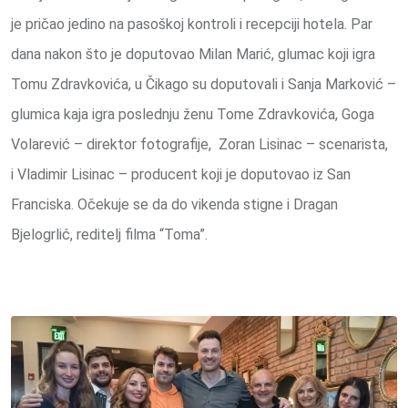
je pričao jedino na pasoškoj kontroli i recepciji hotela. Par
dana nakon što je doputovao Milan Marić, glumac koji igra
Tomu Zdravkovića, u Čikago su doputovali i Sanja Marković –
glumica kaja igra poslednju ženu Tome Zdravkovića, Goga
Volarević – direktor fotografije, Zoran Lisinac – scenarista,
i Vladimir Lisinac – producent koji je doputovao iz San
Franciska. Očekuje se da do vikenda stigne i Dragan
Bjelogrlić, reditelj filma “Toma”.