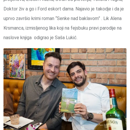
Doktor živ a go i Ford eskort dama. Najavio je takodje i da je
uprvo završio krimi roman “Senke nad baklavom” . Lik Alena
Krsmanca, izmisljenog lika koji na fejsbuku pravi parodije na
naslove knjiga odigrao je Saša Lukić.