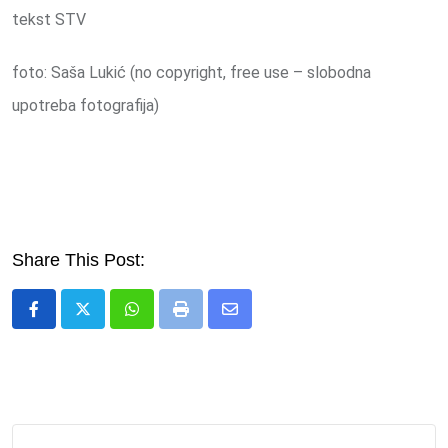
tekst STV
foto: Saša Lukić (no copyright, free use – slobodna
upotreba fotografija)
Share This Post:
Whatsapp
Print
Share
via
Email