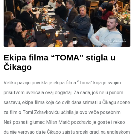
Ekipa filma “TOMA” stigla u
Čikago
Veliku pažnju privukla je ekipa filma “Toma” koja je svojim
prisutvom uveličala ovaj događaj. Za sada, još ne u punom
sastavu, ekipa filma koja će ovih dana snimati u Čikagu scene
za film o Tomi Zdravkoviću učinila je ovo veče posebnim.
Naš poznati glumac Milan Marić pozdravio je goste i rekao
da nije verovao da je Čikago zaista srpski grad, na engleskom