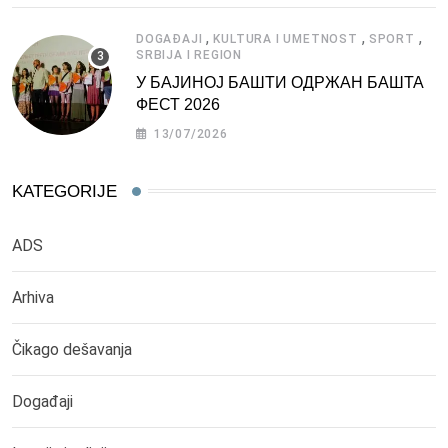
,
,
,
DOGAĐAJI
KULTURA I UMETNOST
SPORT
SRBIJA I REGION
У БАЈИНОЈ БАШТИ ОДРЖАН БАШТА
ФЕСТ 2026
13/07/2026
KATEGORIJE
ADS
Arhiva
Čikago dešavanja
Događaji