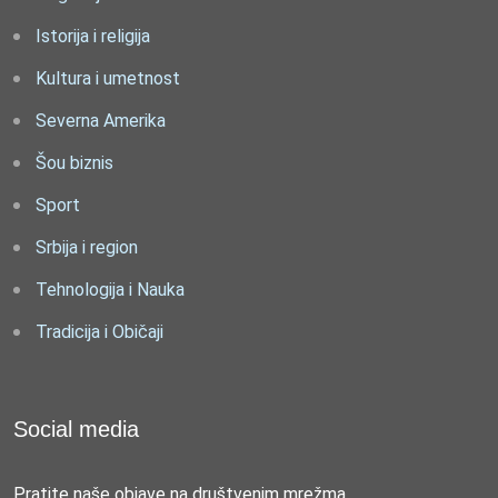
Istorija i religija
Kultura i umetnost
Severna Amerika
Šou biznis
Sport
Srbija i region
Tehnologija i Nauka
Tradicija i Običaji
Social media
Pratite naše objave na društvenim mrežma