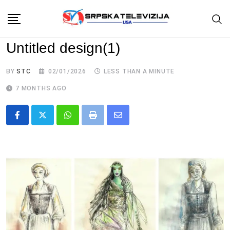
Skip
to
content
Untitled design(1)
BY
STC
02/01/2026
LESS THAN A MINUTE
7 MONTHS AGO
Whatsapp
Print
Share
via
Email