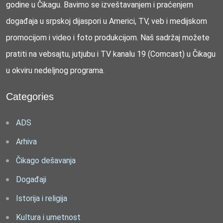
godine u Čikagu. Bavimo se izveštavanjem i praćenjem
događaja u srpskoj dijaspori u Americi, TV, veb i medijskom
promocijom i video i foto produkcijom. Naš sadržaj možete
pratiti na vebsajtu, jutjubu i TV kanalu 19 (Comcast) u Čikagu
u okviru nedeljnog programa.
Categories
ADS
Arhiva
Čikago dešavanja
Događaji
Istorija i religija
Kultura i umetnost