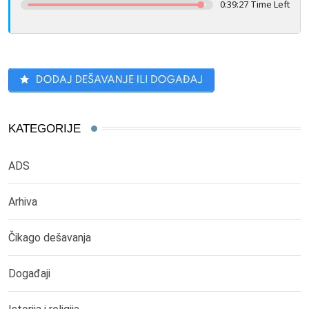
0:39:26 Time Left
KATEGORIJE
ADS
Arhiva
Čikago dešavanja
Događaji