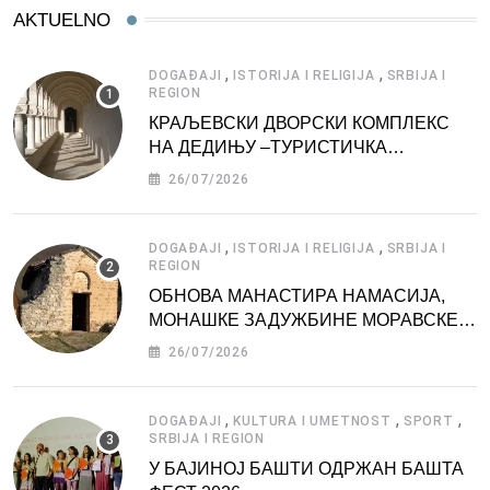
AKTUELNO
,
,
DOGAĐAJI
ISTORIJA I RELIGIJA
SRBIJA I
REGION
КРАЉЕВСКИ ДВОРСКИ КОМПЛЕКС
НА ДЕДИЊУ –ТУРИСТИЧКА
АТРАКЦИЈА
26/07/2026
,
,
DOGAĐAJI
ISTORIJA I RELIGIJA
SRBIJA I
REGION
ОБНОВА МАНАСТИРА НАМАСИЈА,
МОНАШКЕ ЗАДУЖБИНЕ МОРАВСКЕ
СРБИЈЕ
26/07/2026
,
,
,
DOGAĐAJI
KULTURA I UMETNOST
SPORT
SRBIJA I REGION
У БАЈИНОЈ БАШТИ ОДРЖАН БАШТА