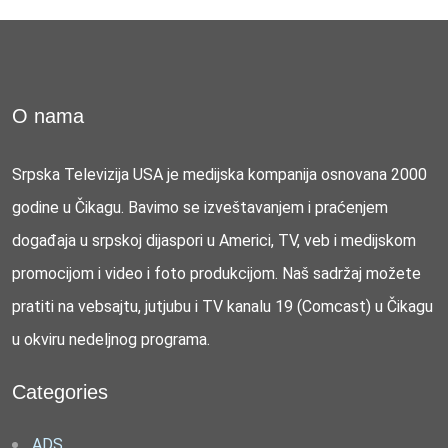
O nama
Srpska Televizija USA je medijska kompanija osnovana 2000
godine u Čikagu. Bavimo se izveštavanjem i praćenjem
događaja u srpskoj dijaspori u Americi, TV, veb i medijskom
promocijom i video i foto produkcijom. Naš sadržaj možete
pratiti na vebsajtu, jutjubu i TV kanalu 19 (Comcast) u Čikagu
u okviru nedeljnog programa.
Categories
ADS