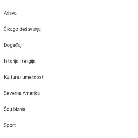
Arhiva
Čikago dešavanja
Događaji
Istorija i religija
Kultura i umetnost
Severna Amerika
Šou biznis
Sport