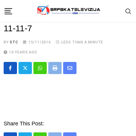
Skip
to
content
11-11-7
BY
STC
15/11/2016
LESS THAN A MINUTE
10 YEARS AGO
Whatsapp
Print
Share
via
Email
Share This Post: