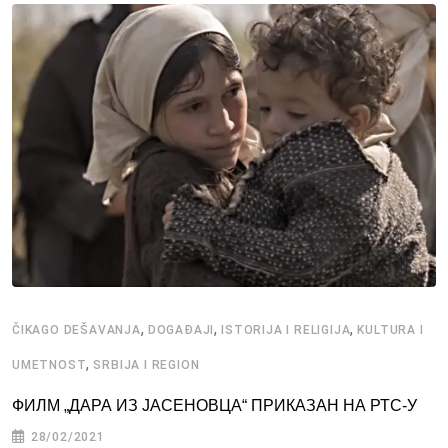
,
,
,
ČIKAGO DEŠAVANJA
DOGAĐAJI
ISTORIJA I RELIGIJA
KULTURA I
,
UMETNOST
SRBIJA I REGION
ФИЛМ „ДАРА ИЗ ЈАСЕНОВЦА“ ПРИКАЗАН НА РТС-У
28/02/2021