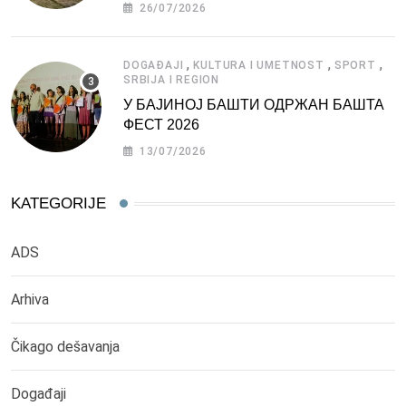
СРБИЈЕ
26/07/2026
,
,
,
DOGAĐAJI
KULTURA I UMETNOST
SPORT
SRBIJA I REGION
У БАЈИНОЈ БАШТИ ОДРЖАН БАШТА
ФЕСТ 2026
13/07/2026
KATEGORIJE
ADS
Arhiva
Čikago dešavanja
Događaji