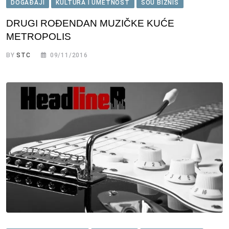
DOGAĐAJI
KULTURA I UMETNOST
ŠOU BIZNIS
DRUGI ROĐENDAN MUZIČKE KUĆE
METROPOLIS
BY
STC
09/11/2016