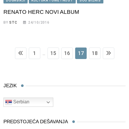
DOGAĐAJI
KULTURA I UMETNOST
ŠOU BIZNIS
RENATO HERC NOVI ALBUM
BY
STC
24/10/2016
1
15
16
17
18
...
JEZIK
Serbian
PREDSTOJEĆA DEŠAVANJA