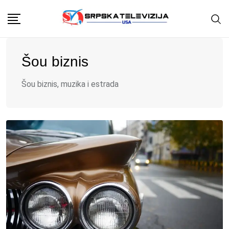
Skip
to
content
Šou biznis
Šou biznis, muzika i estrada