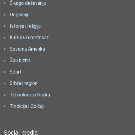
Čikago dešavanja
Događaji
Istorija i religija
Kultura i umetnost
Severna Amerika
Šou biznis
Sport
Srbija i region
Tehnologija i Nauka
Tradicija i Običaji
Social media