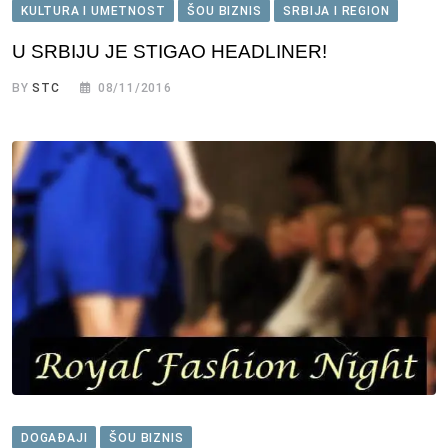
KULTURA I UMETNOST
ŠOU BIZNIS
SRBIJA I REGION
U SRBIJU JE STIGAO HEADLINER!
BY
STC
08/11/2016
DOGAĐAJI
ŠOU BIZNIS