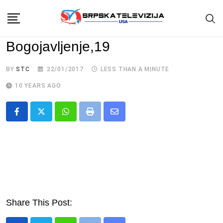
Skip
to
content
Bogojavljenje,19
BY
STC
22/01/2017
LESS THAN A MINUTE
10 YEARS AGO
Whatsapp
Print
Share
via
Email
Share This Post: