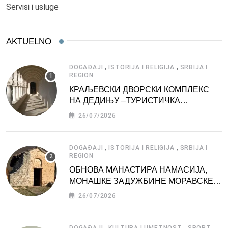
Servisi i usluge
AKTUELNO
,
,
DOGAĐAJI
ISTORIJA I RELIGIJA
SRBIJA I
REGION
КРАЉЕВСКИ ДВОРСКИ КОМПЛЕКС
НА ДЕДИЊУ –ТУРИСТИЧКА
АТРАКЦИЈА
26/07/2026
,
,
DOGAĐAJI
ISTORIJA I RELIGIJA
SRBIJA I
REGION
ОБНОВА МАНАСТИРА НАМАСИЈА,
МОНАШКЕ ЗАДУЖБИНЕ МОРАВСКЕ
СРБИЈЕ
26/07/2026
,
,
,
DOGAĐAJI
KULTURA I UMETNOST
SPORT