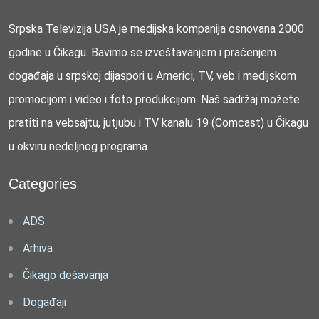
Srpska Televizija USA je medijska kompanija osnovana 2000
godine u Čikagu. Bavimo se izveštavanjem i praćenjem
događaja u srpskoj dijaspori u Americi, TV, veb i medijskom
promocijom i video i foto produkcijom. Naš sadržaj možete
pratiti na vebsajtu, jutjubu i TV kanalu 19 (Comcast) u Čikagu
u okviru nedeljnog programa.
Categories
ADS
Arhiva
Čikago dešavanja
Događaji