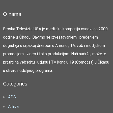
O nama
Srpska Televizija USA je medijska kompanija osnovana 2000
godine u Čikagu. Bavimo se izveštavanjem i praćenjem
događaja u srpskoj dijaspori u Americi, TV, veb i medijskom
promocijom i video i foto produkcijom. Naš sadržaj možete
pratiti na vebsajtu, jutjubu i TV kanalu 19 (Comcast) u Čikagu
u okviru nedeljnog programa.
Categories
ADS
Arhiva