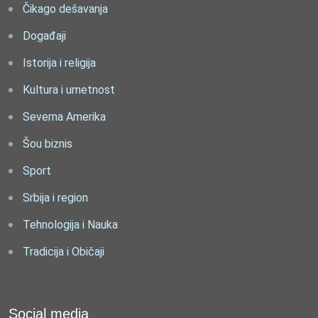
Čikago dešavanja
Događaji
Istorija i religija
Kultura i umetnost
Severna Amerika
Šou biznis
Sport
Srbija i region
Tehnologija i Nauka
Tradicija i Običaji
Social media