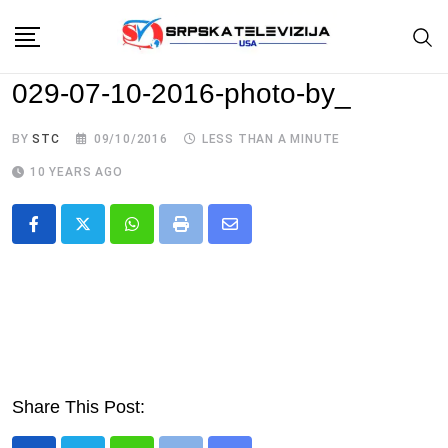
Skip
to
content
029-07-10-2016-photo-by_
BY
STC
09/10/2016
LESS THAN A MINUTE
10 YEARS AGO
Whatsapp
Print
Share
via
Email
Share This Post: