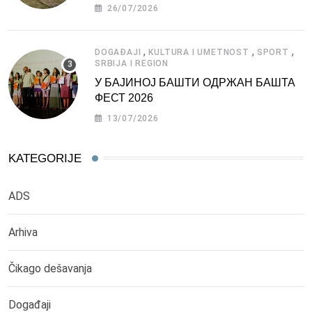
СРБИЈЕ
26/07/2026
,
,
,
DOGAĐAJI
KULTURA I UMETNOST
SPORT
SRBIJA I REGION
У БАЈИНОЈ БАШТИ ОДРЖАН БАШТА
ФЕСТ 2026
13/07/2026
KATEGORIJE
ADS
Arhiva
Čikago dešavanja
Događaji