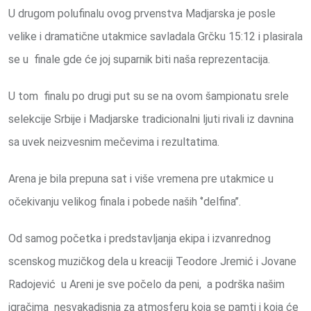
U drugom polufinalu ovog prvenstva Madjarska je posle
velike i dramatične utakmice savladala Grčku 15:12 i plasirala
se u finale gde će joj suparnik biti naša reprezentacija.
U tom finalu po drugi put su se na ovom šampionatu srele
selekcije Srbije i Madjarske tradicionalni ljuti rivali iz davnina
sa uvek neizvesnim mečevima i rezultatima.
Arena je bila prepuna sat i više vremena pre utakmice u
očekivanju velikog finala i pobede naših ‘’delfina’’.
Od samog početka i predstavljanja ekipa i izvanrednog
scenskog muzičkog dela u kreaciji Teodore Jremić i Jovane
Radojević u Areni je sve počelo da peni, a podrška našim
igračima nesvakadisnja za atmosferu koja se pamti i koja će