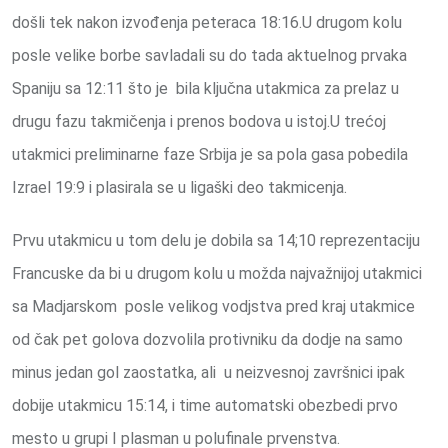
došli tek nakon izvođenja peteraca 18:16.U drugom kolu
posle velike borbe savladali su do tada aktuelnog prvaka
Spaniju sa 12:11 što je bila ključna utakmica za prelaz u
drugu fazu takmičenja i prenos bodova u istoj.U trećoj
utakmici preliminarne faze Srbija je sa pola gasa pobedila
Izrael 19:9 i plasirala se u ligaški deo takmicenja.
Prvu utakmicu u tom delu je dobila sa 14;10 reprezentaciju
Francuske da bi u drugom kolu u možda najvažnijoj utakmici
sa Madjarskom posle velikog vodjstva pred kraj utakmice
od čak pet golova dozvolila protivniku da dodje na samo
minus jedan gol zaostatka, ali u neizvesnoj završnici ipak
dobije utakmicu 15:14, i time automatski obezbedi prvo
mesto u grupi I plasman u polufinale prvenstva.