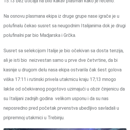
15:13 bez uticaja na bilo kakav plasman kako je rečeno.
Na osnovu plasmana ekipa iz druge grupe nase igrače je u
polufinalu čekao susret sa neugodnim Italijanima dok je drugi
polufinalni par bio Madjarska i Grčka.
Susret sa selekcijom Italije je bio očekivan sa dosta tenzija,
ali je isti bio neizvestan samo u prve dve četvrtine, da bi
kasnije u drugom delu nasa ekipa ostvarila čak šest golova
viška 17:11 i rutinski privela utakmicu kraju 17;13 mnogo
lakše od očekivanog pogotovo uzimajući u obzir činjenicu da
su Italijani zadnjih godina velikom usponu i da su nas
neposredno pred početak prvenstva ubedljivo savladali u
pripremnoj utakmici u Trebinju.