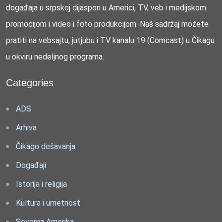
događaja u srpskoj dijaspori u Americi, TV, veb i medijskom
promocijom i video i foto produkcijom. Naš sadržaj možete
pratiti na vebsajtu, jutjubu i TV kanalu 19 (Comcast) u Čikagu
u okviru nedeljnog programa.
Categories
ADS
Arhiva
Čikago dešavanja
Događaji
Istorija i religija
Kultura i umetnost
Severna Amerika