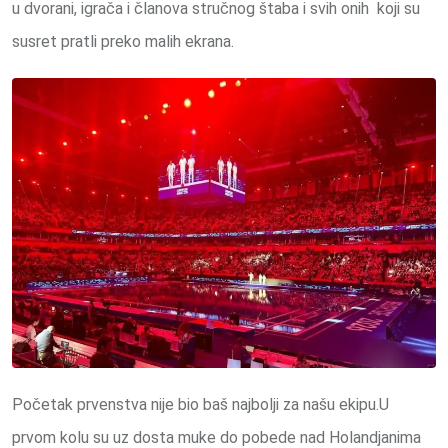
u dvorani, igrača i članova stručnog štaba i svih onih koji su
susret pratli preko malih ekrana.
Početak prvenstva nije bio baš najbolji za našu ekipu.U
prvom kolu su uz dosta muke do pobede nad Holandjanima