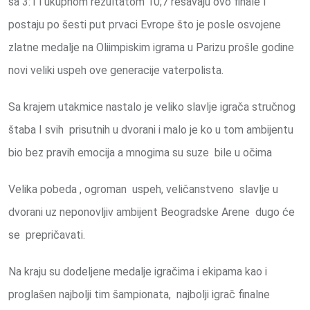
sa 3:1 i ukupnom rezultatom 10;7 rešavaju ovo finale I
postaju po šesti put prvaci Evrope što je posle osvojene
zlatne medalje na Oliimpiskim igrama u Parizu prošle godine
novi veliki uspeh ove generacije vaterpolista.
Sa krajem utakmice nastalo je veliko slavlje igrača stručnog
štaba I svih prisutnih u dvorani i malo je ko u tom ambijentu
bio bez pravih emocija a mnogima su suze bile u očima
Velika pobeda , ogroman uspeh, veličanstveno slavlje u
dvorani uz neponovljiv ambijent Beogradske Arene dugo će
se prepričavati.
Na kraju su dodeljene medalje igračima i ekipama kao i
proglašen najbolji tim šampionata, najbolji igrač finalne