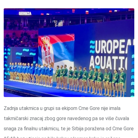
Zadnja utakmica u grupi sa ekipom Crne Gore nije imala
takmičarski znacaj zbog gore navedenog pa se više čuvala
snaga za finalnu utakmicu, te je Srbija poražena od Crne Gore