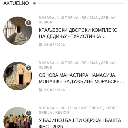
AKTUELNO
,
,
DOGAĐAJI
ISTORIJA I RELIGIJA
SRBIJA I
REGION
КРАЉЕВСКИ ДВОРСКИ КОМПЛЕКС
НА ДЕДИЊУ –ТУРИСТИЧКА
АТРАКЦИЈА
26/07/2026
,
,
DOGAĐAJI
ISTORIJA I RELIGIJA
SRBIJA I
REGION
ОБНОВА МАНАСТИРА НАМАСИЈА,
МОНАШКЕ ЗАДУЖБИНЕ МОРАВСКЕ
СРБИЈЕ
26/07/2026
,
,
,
DOGAĐAJI
KULTURA I UMETNOST
SPORT
SRBIJA I REGION
У БАЈИНОЈ БАШТИ ОДРЖАН БАШТА
ФЕСТ 2026