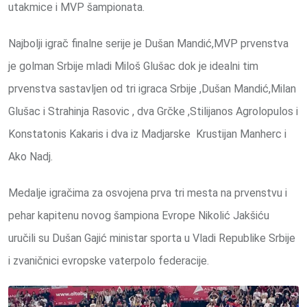
utakmice i MVP šampionata.
Najbolji igrač finalne serije je Dušan Mandić,MVP prvenstva
je golman Srbije mladi Miloš Glušac dok je idealni tim
prvenstva sastavljen od tri igraca Srbije ,Dušan Mandić,Milan
Glušac i Strahinja Rasovic , dva Grčke ,Stilijanos Agrolopulos i
Konstatonis Kakaris i dva iz Madjarske Krustijan Manherc i
Ako Nadj.
Medalje igračima za osvojena prva tri mesta na prvenstvu i
pehar kapitenu novog šampiona Evrope Nikolić Jakšiću
uručili su Dušan Gajić ministar sporta u Vladi Republike Srbije
i zvaničnici evropske vaterpolo federacije.