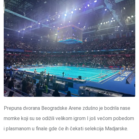
Prepuna dvorana Beogradske Arene zdušno je bodrila nase
momke koji su se odižili velikom igrom I još većom pobedom
i plasmanom u finale gde će ih čekati selekcija Madjarske.