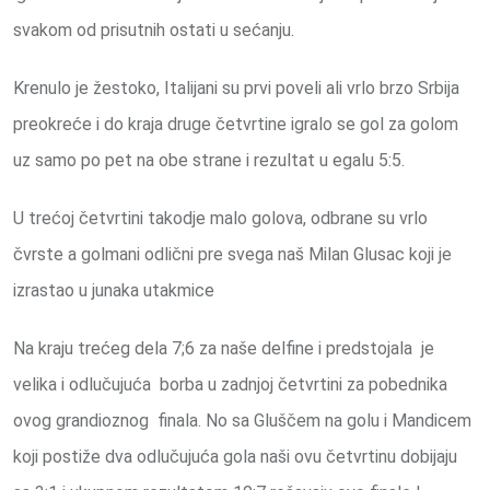
svakom od prisutnih ostati u sećanju.
Krenulo je žestoko, Italijani su prvi poveli ali vrlo brzo Srbija
preokreće i do kraja druge četvrtine igralo se gol za golom
uz samo po pet na obe strane i rezultat u egalu 5:5.
U trećoj četvrtini takodje malo golova, odbrane su vrlo
čvrste a golmani odlični pre svega naš Milan Glusac koji je
izrastao u junaka utakmice
Na kraju trećeg dela 7;6 za naše delfine i predstojala je
velika i odlučujuća borba u zadnjoj četvrtini za pobednika
ovog grandioznog finala. No sa Gluščem na golu i Mandicem
koji postiže dva odlučujuća gola naši ovu četvrtinu dobijaju