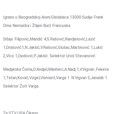
Igrano u Beogradskoj Areni.Gledalaca 13000.Sudije Frank
Ome Nemačka i Žilijen Burž Francuska.
Srbija :Filipovic,Mandić 4,S.Rašović,Randjelović,Lazić
1,Drašović1,N.Jakšić,V.Rašović,Glušac,Martinović 1,Lukić
2,Vico 1,Dedović,P.Jakšić. Selektor Uroš Stevanović.
Madjarska Čoma,D.Andjel,Manherc,A.Nadj 1,V.Vigvari ,Fekete
1,Tatari,Kovač,Vogel,Visment,Varga 1. N.Vigvari 3,Janašik 1.
Selektor Žolt Varga.
Za STV USA Čikago