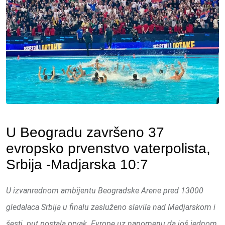
U Beogradu završeno 37
evropsko prvenstvo vaterpolista,
Srbija -Madjarska 10:7
U izvanrednom ambijentu Beogradske Arene pred 13000
gledalaca Srbija u finalu zasluženo slavila nad Madjarskom i
šesti put postala prvak Evrope uz napomenu da još jednom