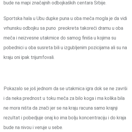
bude na mapi značajnih odbojkaških centara Srbije.
Sportska hala u Ubu dupke puna u oba meča mogla je da vidi
vrhunsku odbojku sa puno preokreta takoreći dramu u oba
meča i neizvesne utakmice do samog finiša u kojima su
pobednici u oba susreta bili u izgubljenim pozicijama ali su na
kraju oni ipak trijumfovali.
Pokazalo se još jednom da se utakmica igra dok se ne završi
i da neka prednost u toku meča za bilo koga i ma kolika bila
ne mora ništa da znači jer se na kraju racuna samo krajnji
rezultat i pobedjuje onaj ko ima bolju koncentraciju i do kraja
bude na nivou i veruje u sebe.