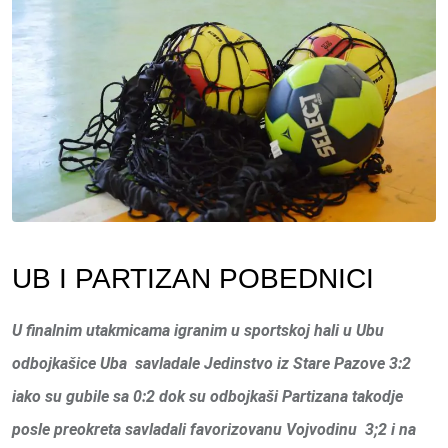
UB I PARTIZAN POBEDNICI
U finalnim utakmicama igranim u sportskoj hali u Ubu
odbojkašice Uba savladale Jedinstvo iz Stare Pazove 3:2
iako su gubile sa 0:2 dok su odbojkaši Partizana takodje
posle preokreta savladali favorizovanu Vojvodinu 3
;2 i na