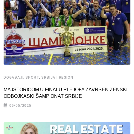
,
,
DOGAĐAJI
SPORT
SRBIJA I REGION
MAJSTORICOM U FINALU PLEJOFA ZAVRŠEN ŽENSKI
ODBOJKASKI ŠAMPIONAT SRBIJE
05/05/2025