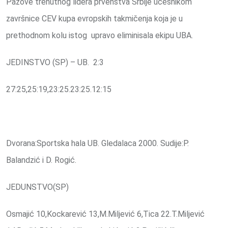
Pazove trenutnog lidera prvenstva Srbije učesnikom
završnice CEV kupa evropskih takmičenja koja je u
prethodnom kolu istog upravo eliminisala ekipu UBA.
JEDINSTVO (SP) – UB. 2:3
27:25,25:19,23:25.23:25.12:15
Dvorana:Sportska hala UB. Gledalaca 2000. Sudije:P.
Balandzić i D. Rogić.
JEDUNSTVO(SP)
Osmajić 10,Kockarević 13,M.Miljević 6,Tica 22.T.Miljević