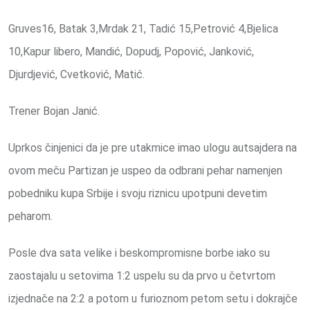
Gruves16, Batak 3,Mrdak 21, Tadić 15,Petrović 4,Bjelica
10,Kapur libero, Mandić, Dopudj, Popović, Janković,
Djurdjević, Cvetković, Matić.
Trener Bojan Janić.
Uprkos činjenici da je pre utakmice imao ulogu autsajdera na
ovom meču Partizan je uspeo da odbrani pehar namenjen
pobedniku kupa Srbije i svoju riznicu upotpuni devetim
peharom.
Posle dva sata velike i beskompromisne borbe iako su
zaostajalu u setovima 1:2 uspelu su da prvo u četvrtom
izjednače na 2:2 a potom u furioznom petom setu i dokrajče