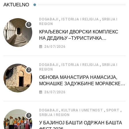
AKTUELNO
,
,
DOGAĐAJI
ISTORIJA I RELIGIJA
SRBIJA I
REGION
КРАЉЕВСКИ ДВОРСКИ КОМПЛЕКС
НА ДЕДИЊУ –ТУРИСТИЧКА
АТРАКЦИЈА
26/07/2026
,
,
DOGAĐAJI
ISTORIJA I RELIGIJA
SRBIJA I
REGION
ОБНОВА МАНАСТИРА НАМАСИЈА,
МОНАШКЕ ЗАДУЖБИНЕ МОРАВСКЕ
СРБИЈЕ
26/07/2026
,
,
,
DOGAĐAJI
KULTURA I UMETNOST
SPORT
SRBIJA I REGION
У БАЈИНОЈ БАШТИ ОДРЖАН БАШТА