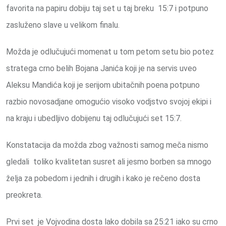
favorita na papiru dobiju taj set u taj breku 15:7 i potpuno
zasluženo slave u velikom finalu.
Možda je odlučujući momenat u tom petom setu bio potez
stratega crno belih Bojana Janića koji je na servis uveo
Aleksu Mandića koji je serijom ubitačnih poena potpuno
razbio novosadjane omogućio visoko vodjstvo svojoj ekipi i
na kraju i ubedljivo dobijenu taj odlučujući set 15:7.
Konstatacija da možda zbog važnosti samog meča nismo
gledali toliko kvalitetan susret ali jesmo borben sa mnogo
želja za pobedom i jednih i drugih i kako je rečeno dosta
preokreta.
Prvi set je Vojvodina dosta lako dobila sa 25:21 iako su crno