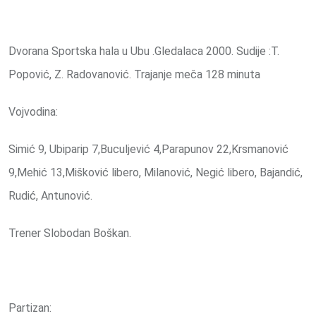
Dvorana Sportska hala u Ubu .Gledalaca 2000. Sudije :T.
Popović, Z. Radovanović. Trajanje meča 128 minuta
Vojvodina:
Simić 9, Ubiparip 7,Buculjević 4,Parapunov 22,Krsmanović
9,Mehić 13,Mišković libero, Milanović, Negić libero, Bajandić,
Rudić, Antunović.
Trener Slobodan Boškan.
Partizan: