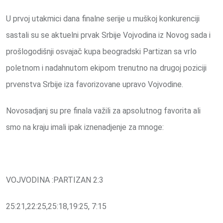
U prvoj utakmici dana finalne serije u muškoj konkurenciji
sastali su se aktuelni prvak Srbije Vojvodina iz Novog sada i
prošlogodišnji osvajač kupa beogradski Partizan sa vrlo
poletnom i nadahnutom ekipom trenutno na drugoj poziciji
prvenstva Srbije iza favorizovane upravo Vojvodine.
Novosadjanj su pre finala važili za apsolutnog favorita ali
smo na kraju imali ipak iznenadjenje za mnoge:
VOJVODINA :PARTIZAN 2:3
25:21,22:25,25:18,19:25, 7:15