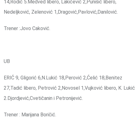
14,Rodić 5.Medved libero, Lakićević 2,Punišić libero,
Nedeljković, Zelenović 1,Dragović,Pavlović,Danilović.
Trener :Jovo Caković.
UB
ERIĆ 9, Gligorić 6,N.Lukić 18,Perović 2,Ćelić 18,Benitez
27,Tadić libero, Petrović 2,Novosel 1,Vujković libero, K. Lukić
2.Djordjević,Cvetičanin i Petronijević.
Trener : Marijana Boričić.