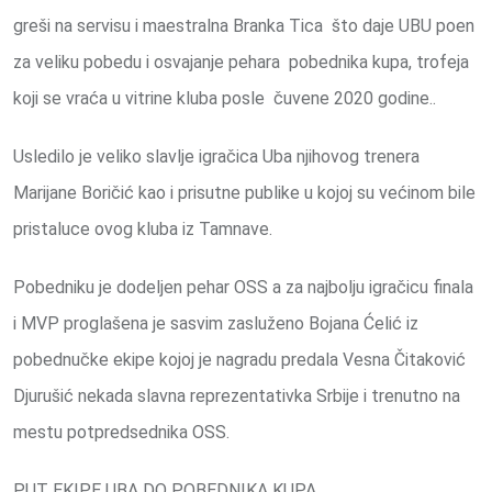
greši na servisu i maestralna Branka Tica što daje UBU poen
za veliku pobedu i osvajanje pehara pobednika kupa, trofeja
koji se vraća u vitrine kluba posle čuvene 2020 godine..
Usledilo je veliko slavlje igračica Uba njihovog trenera
Marijane Boričić kao i prisutne publike u kojoj su većinom bile
pristaluce ovog kluba iz Tamnave.
Pobedniku je dodeljen pehar OSS a za najbolju igračicu finala
i MVP proglašena je sasvim zasluženo Bojana Ćelić iz
pobednučke ekipe kojoj je nagradu predala Vesna Čitaković
Djurušić nekada slavna reprezentativka Srbije i trenutno na
mestu potpredsednika OSS.
PUT EKIPE UBA DO POBEDNIKA KUPA