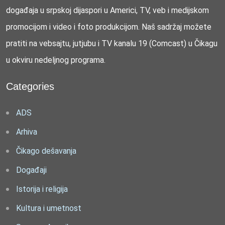
događaja u srpskoj dijaspori u Americi, TV, veb i medijskom
promocijom i video i foto produkcijom. Naš sadržaj možete
pratiti na vebsajtu, jutjubu i TV kanalu 19 (Comcast) u Čikagu
u okviru nedeljnog programa.
Categories
ADS
Arhiva
Čikago dešavanja
Događaji
Istorija i religija
Kultura i umetnost