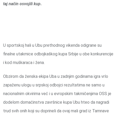
taj način osvojili kup
.
U sportskoj hali u Ubu prethodnog vikenda odigrane su
finalne utakmice odbojkaškog kupa Srbije u obe konkurencije
i kod muškaraca i žena.
Obzirom da ženska ekipa Uba u zadnjim godinama igra vrlo
zapaženu ulogu u srpskoj odbojci rezultatima ne samo u
nacionalnim okvirima već i u evropskim takmičenjima OSS je
dodelom domaćinstva završnice kupa Ubu hteo da nagradi
trud svih onih koji su doprineli da ovaj mali grad iz Tamnave