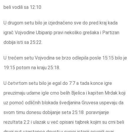
beli vodili sa 12:10
U drugom setu bilo je izjednačeno sve do pred kraj kada
igrač Vojvodine Ubiparip pravi nekoliko grešaka i Partizan
dobija isti sa 25:22.
U trećem setu Vojvodina se brzo odlepila posle 15:15 bilo je
19:15 potom na kraju 25:18.
U četvrtom setu bilo je egal do 7:7 a tada konce igre
preuzimaju udarne igle crno belih Bjelica i kapiten Mrdak koji
uz pomoć odličnih blokada švedjanina Gruvesa uspevaju da
svom timu donesu dobijanje seta 25:18 poravnjanje
rezultata 2:2 i ulazak u već opisani tajbrek kojim su crni beli
drugi put uzastopce deveti u svojoj istoriji osvojili ovaj