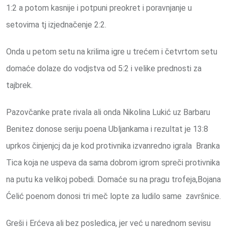
1:2 a potom kasnije i potpuni preokret i poravnjanje u
setovima tj izjednačenje 2:2.
Onda u petom setu na krilima igre u trećem i četvrtom setu
domaće dolaze do vodjstva od 5:2 i velike prednosti za
tajbrek.
Pazovčanke prate rivala ali onda Nikolina Lukić uz Barbaru
Benitez donose seriju poena Ubljankama i rezultat je 13:8
uprkos činjenjcj da je kod protivnika izvanredno igrala Branka
Tica koja ne uspeva da sama dobrom igrom spreči protivnika
na putu ka velikoj pobedi. Domaće su na pragu trofeja,Bojana
Ćelić poenom donosi tri meč lopte za ludilo same završnice.
Greši i Erćeva ali bez posledica, jer već u narednom sevisu