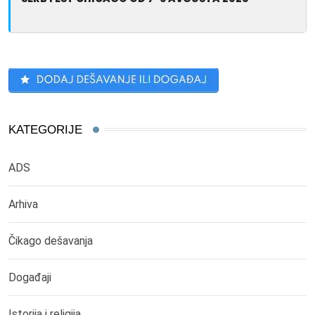
KATEGORIJE
ADS
Arhiva
Čikago dešavanja
Događaji
Istorija i religija