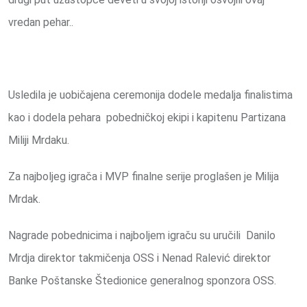
vredan pehar..
Usledila je uobičajena ceremonija dodele medalja finalistima
kao i dodela pehara pobedničkoj ekipi i kapitenu Partizana
Miliji Mrdaku.
Za najboljeg igrača i MVP finalne serije proglašen je Milija
Mrdak.
Nagrade pobednicima i najboljem igraču su uručili Danilo
Mrdja direktor takmičenja OSS i Nenad Ralević direktor
Banke Poštanske Štedionice generalnog sponzora OSS.