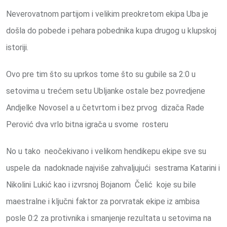
Neverovatnom partijom i velikim preokretom ekipa Uba je
došla do pobede i pehara pobednika kupa drugog u klupskoj
istoriji.
Ovo pre tim što su uprkos tome što su gubile sa 2:0 u
setovima u trećem setu Ubljanke ostale bez povredjene
Andjelke Novosel a u četvrtom i bez prvog dizača Rade
Perović dva vrlo bitna igrača u svome rosteru
No u tako neočekivano i velikom hendikepu ekipe sve su
uspele da nadoknade najviše zahvaljujući sestrama Katarini i
Nikolini Lukić kao i izvrsnoj Bojanom Čelić koje su bile
maestralne i ključni faktor za porvratak ekipe iz ambisa
posle 0:2 za protivnika i smanjenje rezultata u setovima na