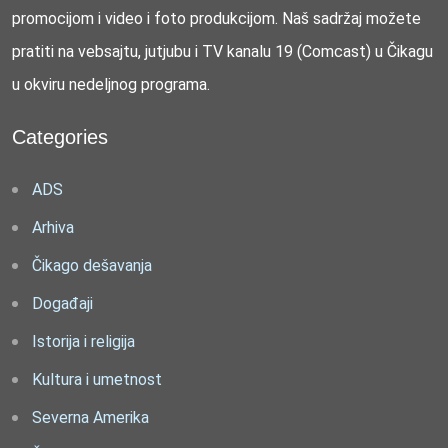
promocijom i video i foto produkcijom. Naš sadržaj možete
pratiti na vebsajtu, jutjubu i TV kanalu 19 (Comcast) u Čikagu
u okviru nedeljnog programa.
Categories
ADS
Arhiva
Čikago dešavanja
Događaji
Istorija i religija
Kultura i umetnost
Severna Amerika