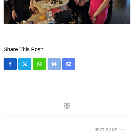
Share This Post:
Whatsapp
Print
Share
via
Email
NEXT POST