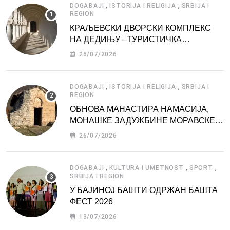
,
,
DOGAĐAJI
ISTORIJA I RELIGIJA
SRBIJA I
REGION
КРАЉЕВСКИ ДВОРСКИ КОМПЛЕКС
НА ДЕДИЊУ –ТУРИСТИЧКА
АТРАКЦИЈА
26/07/2026
,
,
DOGAĐAJI
ISTORIJA I RELIGIJA
SRBIJA I
REGION
ОБНОВА МАНАСТИРА НАМАСИЈА,
МОНАШКЕ ЗАДУЖБИНЕ МОРАВСКЕ
СРБИЈЕ
26/07/2026
,
,
,
DOGAĐAJI
KULTURA I UMETNOST
SPORT
SRBIJA I REGION
У БАЈИНОЈ БАШТИ ОДРЖАН БАШТА
ФЕСТ 2026
13/07/2026