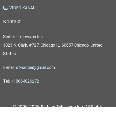
VIDEO KANAL
Kontakt
Serbian Television Inc
3023 N. Clark, #727, Chicago IL, 60657 Chicago, United
States
E-mail:
stvserbia@gmail.com
Tel:
+18664826272
© 2000-2025 Serbian Television Inc. All Rights
Reserved by
STV