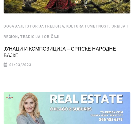
,
,
,
DOGAĐAJI
ISTORIJA I RELIGIJA
KULTURA I UMETNOST
SRBIJA I
,
REGION
TRADICIJA I OBIČAJI
ЈУНАЦИ И КОМПОЗИЦИЈА – СРПСКЕ НАРОДНЕ
БАЈКЕ
01/03/2023