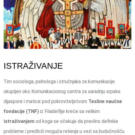
ISTRAŽIVANJE
Tim sociologa, psihologa i stručnjaka za komunikacije
okupljen oko Komunikacionog centra za saradnju srpske
dijaspore i matice pod pokroviteljstvom
Tesline naučne
fondacije (TNF)
iz Filadelfije kreće sa velikim
istraživanjem
od koga se očekuje da pravilno definiše
probleme i predloži moguća rešenja u vezi sa budućnošću