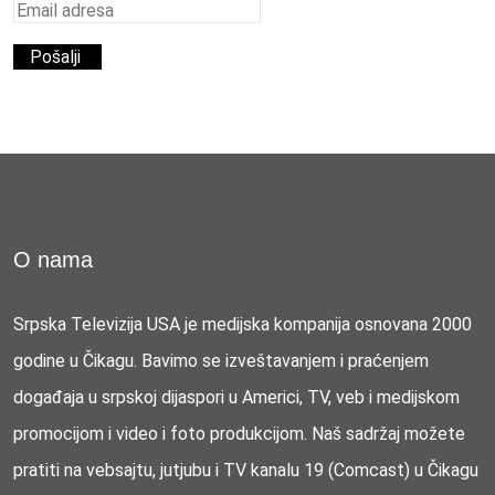
O nama
Srpska Televizija USA je medijska kompanija osnovana 2000
godine u Čikagu. Bavimo se izveštavanjem i praćenjem
događaja u srpskoj dijaspori u Americi, TV, veb i medijskom
promocijom i video i foto produkcijom. Naš sadržaj možete
pratiti na vebsajtu, jutjubu i TV kanalu 19 (Comcast) u Čikagu