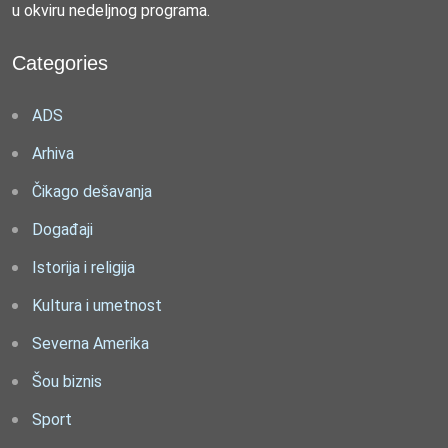
u okviru nedeljnog programa.
Categories
ADS
Arhiva
Čikago dešavanja
Događaji
Istorija i religija
Kultura i umetnost
Severna Amerika
Šou biznis
Sport