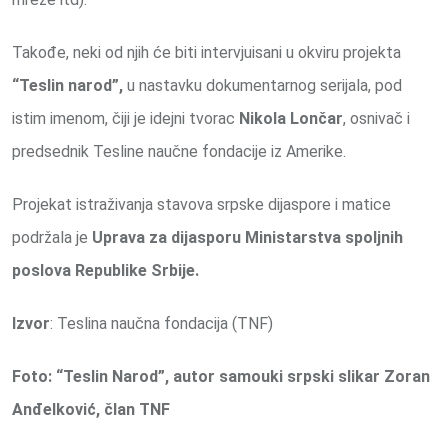
Takođe, neki od njih će biti intervjuisani u okviru projekta
“Teslin narod”,
u nastavku dokumentarnog serijala, pod
istim imenom, čiji je idejni tvorac
Nikola Lončar
, osnivač i
predsednik Tesline naučne fondacije iz Amerike.
Projekat istraživanja stavova srpske dijaspore i matice
podržala je
Uprava za dijasporu Ministarstva spoljnih
poslova Republike Srbije.
Izvor
: Teslina naučna fondacija (TNF)
Foto:
“Teslin Narod”, autor samouki srpski slikar Zoran
Anđelković, član TNF