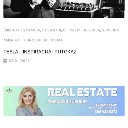
,
,
,
ČIKAGO DEŠAVANJA
DOGAĐAJI
ISTORIJA I RELIGIJA
SEVERNA
,
AMERIKA
TEHNOLOGIJA I NAUKA
TESLA – INSPIRACIJA I PUTOKAZ
07/01/2023