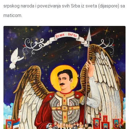
srpskog naroda i povezivanja svih Srba iz sveta (dijaspore) sa
maticom.