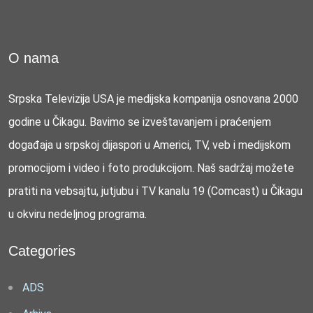
O nama
Srpska Televizija USA je medijska kompanija osnovana 2000
godine u Čikagu. Bavimo se izveštavanjem i praćenjem
događaja u srpskoj dijaspori u Americi, TV, veb i medijskom
promocijom i video i foto produkcijom. Naš sadržaj možete
pratiti na vebsajtu, jutjubu i TV kanalu 19 (Comcast) u Čikagu
u okviru nedeljnog programa.
Categories
ADS