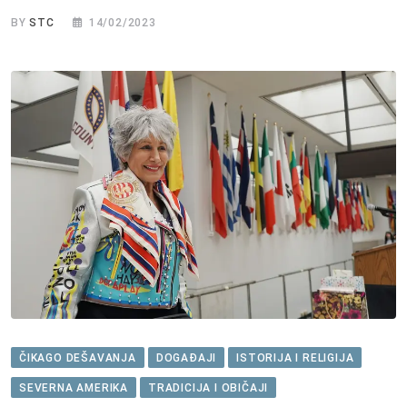
BY
STC
14/02/2023
ČIKAGO DEŠAVANJA
DOGAĐAJI
ISTORIJA I RELIGIJA
SEVERNA AMERIKA
TRADICIJA I OBIČAJI