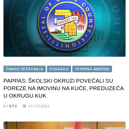
ČIKAGO DEŠAVANJA
DOGAĐAJI
SEVERNA AMERIKA
PAPPAS: ŠKOLSKI OKRUZI POVEĆALI SU
POREZE NA IMOVINU NA KUĆE, PREDUZEĆA
U OKRUGU KUK
BY
STC
31/10/2023