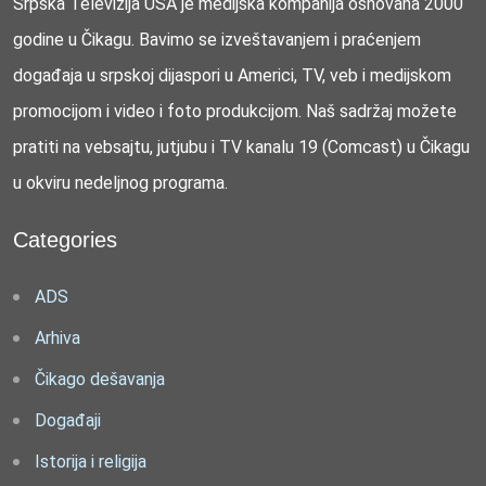
Srpska Televizija USA je medijska kompanija osnovana 2000
godine u Čikagu. Bavimo se izveštavanjem i praćenjem
događaja u srpskoj dijaspori u Americi, TV, veb i medijskom
promocijom i video i foto produkcijom. Naš sadržaj možete
pratiti na vebsajtu, jutjubu i TV kanalu 19 (Comcast) u Čikagu
u okviru nedeljnog programa.
Categories
ADS
Arhiva
Čikago dešavanja
Događaji
Istorija i religija